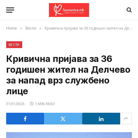
Home
Вести
Кривична пријава за 36 годишен жител на Делчево за напад врз службено лице
»
»
ВЕСТИ
Кривична пријава за 36
годишен жител на Делчево
за напад врз службено
лице
31/01/2026
1 MIN READ