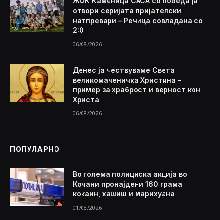
ЖФК Каменица САСА со победа ја
отвори серијата пријателски
натпревари – Речица совладана со
2:0
06/08/2026
Денес ја чествуваме Света
великомаченичка Христина –
пример за храброст и верност кон
Христа
06/08/2026
ПОПУЛАРНО
Во голема полициска акција во
Кочани пронајдени 160 грама
кокаин, хашиш и марихуана
01/08/2026