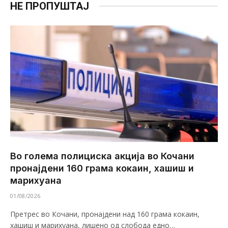
НЕ ПРОПУШТАЈ
Во голема полициска акција во Кочани
пронајдени 160 грама кокаин, хашиш и
марихуана
01/08/2026
Претрес во Кочани, пронајдени над 160 грама кокаин,
хашиш и марихуана, лишено од слобода едно…