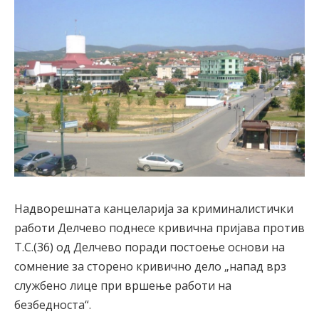
Надворешната канцеларија за криминалистички
работи Делчево поднесе кривична пријава против
Т.С.(36) од Делчево поради постоење основи на
сомнение за сторено кривично дело „напад врз
службено лице при вршење работи на
безбедноста“.