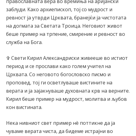
православната вера во времиња на аријански
заблуди. Како архиепископ, тој со мудрост и
ревност ја утврди Црквата, бранејќи ја чистотата
на догмата за Светата Троица. Неговиот живот
беше пример на трпение, смирение и ревност во
служба на Бога.
✞ Свети Кирил Александриски живееше во истиот
период и се прослави како голем учител на
Црквата. Со неговото богословско писмо и
проповед, тој ги осветлуваше вистините на
верата и ја зајакнуваше духовната крв на верните.
Кирил беше пример на мудрост, молитва и љубов
кон вистината.
Нека нивниот свет пример нè поттикне да ја
чуваме верата чиста, да бидеме истрајни во