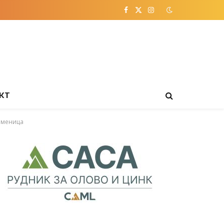
Facebook
X
Instagram
(Twitter)
КТ
Каменица