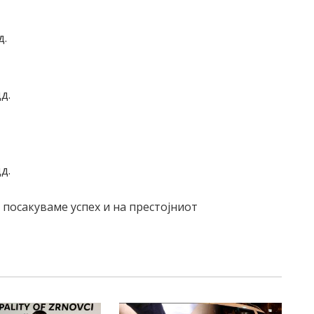
д.
д.
д.
 посакуваме успех и на престојниот