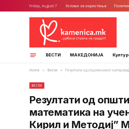
Friday, August 7
Услови за користење
Полити
ВЕСТИ
МАКЕДОНИЈА
Култур
Home
Вести
Резултати од општинскиот натпрева
»
»
ВЕСТИ
Резултати од општи
математика на уче
Кирил и Методиј” 