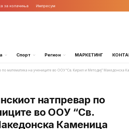
ка за колачиња
Импресум
а
Спорт
Регион
МАРКЕТИНГ
КОНТА
р по математика на учениците во ООУ “Св. Кирил и Методиј” Македонска 
нскиот натпревар по
ниците во ООУ “Св.
Македонска Каменица