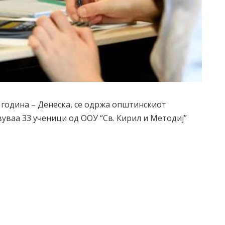
 година – Денеска, се одржа општинскиот
вуваа 33 ученици од ООУ “Св. Кирил и Методиј”