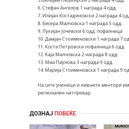
5.Вилијам Пешкирски 2 награда 4 одд.
6. Стефан Ангелов 1 награда 4 одд.
7. Илијан Костадиновски 2 награда 4 од
8. Бисера Малчовска 1 награда 5 одд.
9. Лукијан Јочевски 6 одд. пофалница
10. Дамјан Стоименовски 1 награда 7 од
11. Коста Петровски пофалница 6 одд.
12. Каја Малчовска 2 награда 8 одд.
13. Миа Паунова 3 награда 9 одд.
14. Марија Стоименовска 1 награда 9 од
На сите ученици и нивните ментори им
регионален натпревар.
ДОЗНАЈ
ПОВЕЌЕ