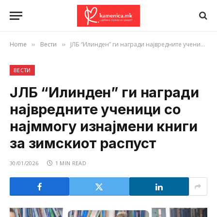
Home
Вести
ЈЛБ “Илинден” ги награди највредните ученици со најммогу изнајмени книги за зимскиот распуст
»
»
ВЕСТИ
ЈЛБ “Илинден” ги награди
највредните ученици со
најммогу изнајмени книги
за зимскиот распуст
30/01/2026
1 MIN READ