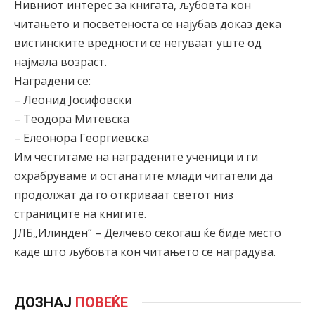
Нивниот интерес за книгата, љубовта кон
читањето и посветеноста се најубав доказ дека
вистинските вредности се негуваат уште од
најмала возраст.
Наградени се:
– Леонид Јосифовски
– Теодора Митевска
– Елеонора Георгиевска
Им честитаме на наградените ученици и ги
охрабруваме и останатите млади читатели да
продолжат да го откриваат светот низ
страниците на книгите.
ЈЛБ„Илинден“ – Делчево секогаш ќе биде место
каде што љубовта кон читањето се наградува.
ДОЗНАЈ
ПОВЕЌЕ