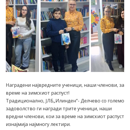
Наградени највредните ученици, наши членови, за
време на зимскиот распуст!
Традиционално, ЈЛБ„Илинден“- Делчево со големо
задоволство ги награди трите ученици, наши
вредни членови, кои за време на зимскиот распуст
изнајмија најмногу лектири.