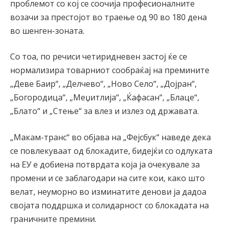
проблемот со кој се соочија професионалните
возачи за престојот во траење од 90 во 180 дена
во шенген-зоната.
Со тоа, по речиси четиридневен застој ќе се
нормализира товарниот сообраќај на премините
„Деве Баир“, „Делчево“, „Ново Село“, „Дојран“,
„Богородица“, „Меџитлија“, „Ќафасан“, „Блаце“,
„Блато“ и „Стење“ за влез и излез од државата.
„Макам-транс“ во објава на „Фејсбук“ наведе дека
се повлекуваат од блокадите, бидејќи со одлуката
на ЕУ е добиена потврдата која ја очекувале за
промени и се заблагодари на сите кои, како што
велат, неуморно во изминатите денови ја дадоа
својата поддршка и солидарност со блокадата на
граничните премини.