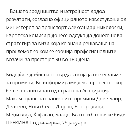
– Вашето заедништво и истрајност дадоа
резултати, согласно официјалното известување од
министерот за транспорт Александар Николоски,
Европска комисија донесе одлука да донесе нова
стратегија за визи која ќе значи решавање на
проблемот со кои се соочија професионалните
возачи, за престојот 90 во 180 дена.
Бидејќи е добиена потврдата која ја очекувавме
за промени, Ве информираме дека протестот кој
беше организиран од страна на Асоцијација
Макам-транс на граничните премини Деве Баир,
Делчево, Ново Село, Дојран, Богородица,
Меџитлија, Ќафасан, Блаце, Блато и Стење ќе биде
ПРЕКИНАТ од вечерва, 29 јануари.