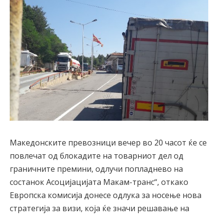
Македонските превозници вечер во 20 часот ќе се
повлечат од блокадите на товарниот дел од
граничните премини, одлучи попладнево на
состанок Aсоцијацијата Макам-транс“, откако
Европска комисија донесе одлука за носење нова
стратегија за визи, која ќе значи решавање на