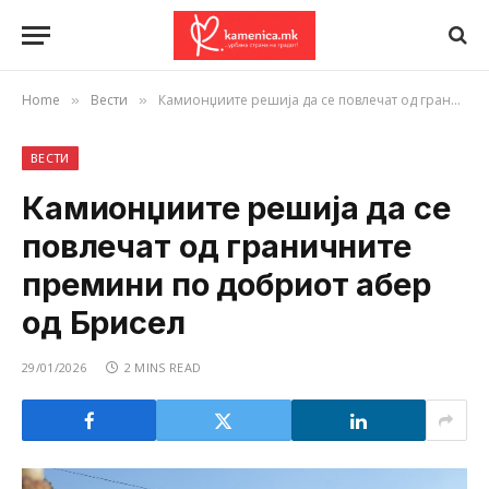
Home
Вести
Камионџиите решија да се повлечат од граничните премини по добриот абер од Брисел
»
»
ВЕСТИ
Камионџиите решија да се
повлечат од граничните
премини по добриот абер
од Брисел
29/01/2026
2 MINS READ