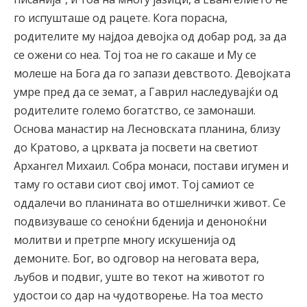
го испушташе од рацете. Кога порасна,
родителите му најдоа девојка од добар род, за да
се ожени со неа. Тој тоа не го сакаше и Му се
молеше на Бога да го запази девството. Девојката
умре пред да се земат, а Гаврил наследувајќи од
родителите големо богатство, се замонаши.
Основа манастир на Лесновската планина, близу
до Кратово, а црквата ја посвети на светиот
Архангел Михаил. Собра монаси, постави игумен и
таму го остави сиот свој имот. Тој самиот се
оддалечи во планината во отшелнички живот. Се
подвизуваше со сеноќни бденија и деноноќни
молитви и претрпе многу искушенија од
демоните. Бог, во одговор на неговата вера,
љубов и подвиг, уште во текот на животот го
удостои со дар на чудотворење. На тоа место