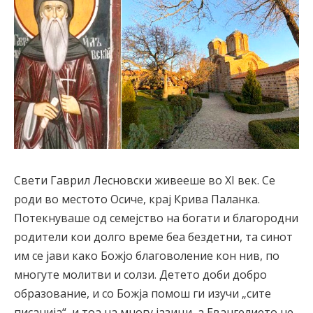
Свети Гаврил Лесновски живееше во XI век. Се
роди во местото Осиче, крај Крива Паланка.
Потекнуваше од семејство на богати и благородни
родители кои долго време беа бездетни, та синот
им се јави како Божјо благоволение кон нив, по
многуте молитви и солзи. Детето доби добро
образование, и со Божја помош ги изучи „сите
писанија“, и тоа на многу јазици, а Евангелието не