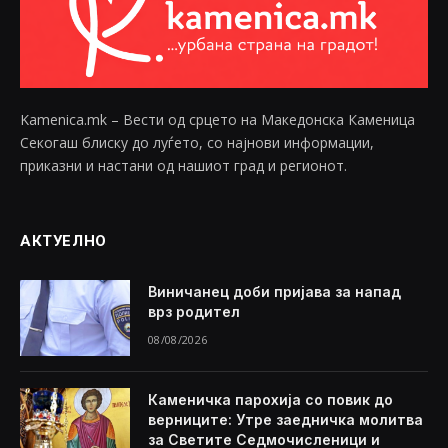
Kamenica.mk – Вести од срцето на Македонска Каменица
Секогаш блиску до луѓето, со најнови информации,
приказни и настани од нашиот град и регионот.
АКТУЕЛНО
Виничанец доби пријава за напад
врз родител
08/08/2026
Каменичка парохија со повик до
верниците: Утре заедничка молитва
за Светите Седмочисленици и