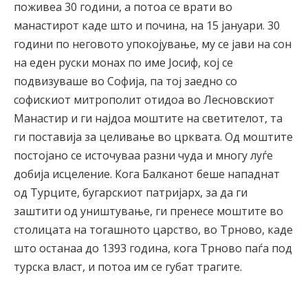
поживеа 30 години, а потоа се врати во
манастирот каде што и почина, на 15 јануари. 30
години по неговото упокојување, му се јави на сон
на еден руски монах по име Јосиф, кој се
подвизуваше во Софија, па тој заедно со
софискиот митрополит отидоа во Лесновскиот
Манастир и ги најдоа моштите на светителот, та
ги поставија за целивање во црквата. Од моштите
постојано се источуваа разни чуда и многу луѓе
добија исцеление. Кога Балканот беше нападнат
од Турците, бугарскиот патријарх, за да ги
заштити од уништување, ги пренесе моштите во
столицата на тогашното царство, во Трново, каде
што останаа до 1393 година, кога Трново паѓа под
турска власт, и потоа им се губат трагите.