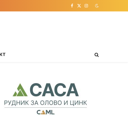
Facebook
X
Instagram
(Twitter)
КТ