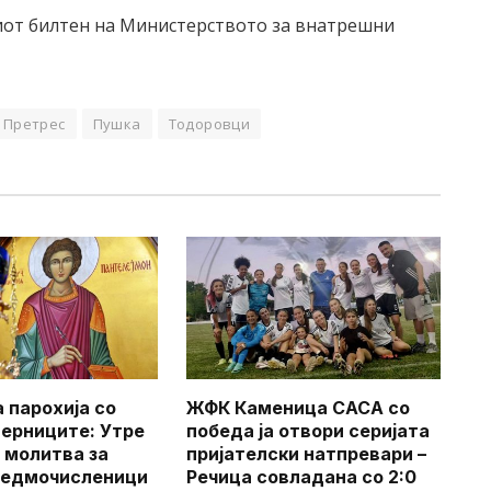
иот билтен на Министерството за внатрешни
Претрес
Пушка
Тодоровци
 парохија со
ЖФК Каменица САСА со
верниците: Утре
победа ја отвори серијата
 молитва за
пријателски натпревари –
Седмочисленици
Речица совладана со 2:0