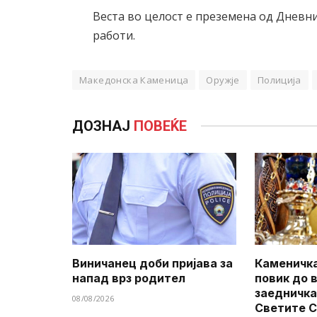
Веста во целост е преземена од Дневн
работи.
Македонска Каменица
Оружје
Полиција
ДОЗНАЈ
ПОВЕЌЕ
Виничанец доби пријава за
Каменичка
напад врз родител
повик до 
заедничка
08/08/2026
Светите 