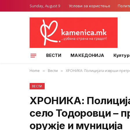
Sunday, August 9
Услови за користење
Полит
ВЕСТИ
МАКЕДОНИЈА
Култур
Home
Вести
ХРОНИКА: Полицијата изврши претре
»
»
ВЕСТИ
ХРОНИКА: Полиција
село Тодоровци – п
оружје и муниција