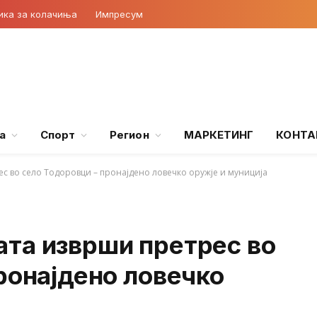
ика за колачиња
Импресум
а
Спорт
Регион
МАРКЕТИНГ
КОНТА
с во село Тодоровци – пронајдено ловечко оружје и муниција
та изврши претрес во
ронајдено ловечко