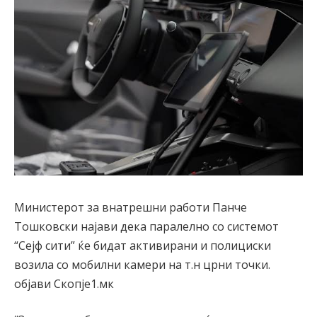
Министерот за внатрешни работи Панче
Тошковски најави дека паралелно со системот
“Сејф сити” ќе бидат активирани и полициски
возила со мобилни камери на т.н црни точки.
објави Скопје1.мк