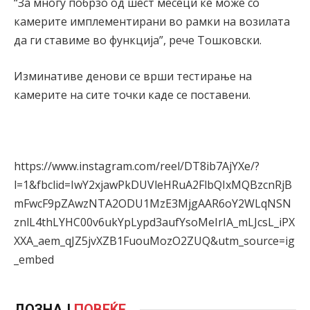
“За многу побрзо од шест месеци ќе може со
камерите имплементирани во рамки на возилата
да ги ставиме во функција”, рече Тошковски.
Изминативе денови се врши тестирање на
камерите на сите точки каде се поставени.
https://www.instagram.com/reel/DT8ib7AjYXe/?
l=1&fbclid=IwY2xjawPkDUVleHRuA2FlbQIxMQBzcnRjB
mFwcF9pZAwzNTA2ODU1MzE3MjgAAR6oY2WLqNSN
znlL4thLYHC00v6ukYpLypd3aufYsoMeIrIA_mLJcsL_iPX
XXA_aem_qJZ5jvXZB1FuouMozO2ZUQ&utm_source=ig
_embed
ДОЗНАЈ
ПОВЕЌЕ