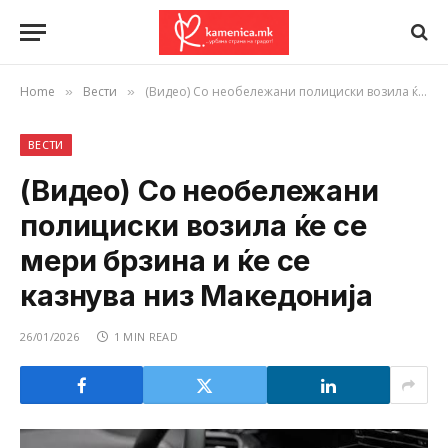
Home
Вести
(Видео) Со необележани полициски возила ќе се мери брзина и ќе се казнува низ Македонија
»
»
ВЕСТИ
(Видео) Со необележани
полициски возила ќе се
мери брзина и ќе се
казнува низ Македонија
26/01/2026
1 MIN READ