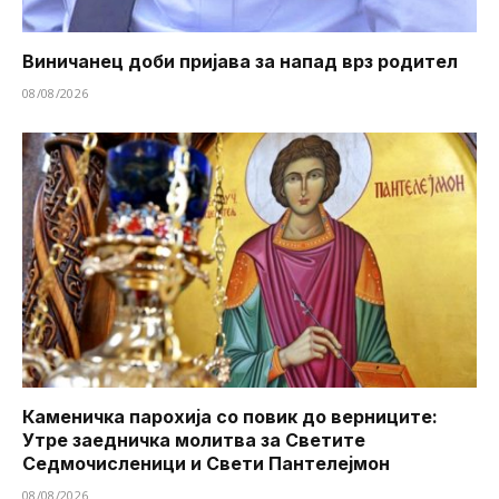
Виничанец доби пријава за напад врз родител
08/08/2026
Каменичка парохија со повик до верниците:
Утре заедничка молитва за Светите
Седмочисленици и Свети Пантелејмон
08/08/2026