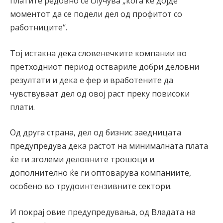
платите редовно се случува „кога ќе дојде
моментот да се подели дел од профитот со
работниците“.
Тој истакна дека словенечките компании во
претходниот период оствариле добри деловни
резултати и дека е фер и вработените да
чувствуваат дел од овој раст преку повисоки
плати.
Од друга страна, дел од бизнис заедницата
предупредува дека растот на минималната плата
ќе ги зголеми деловните трошоци и
дополнително ќе ги оптоварува компаниите,
особено во трудоинтензивните сектори.
И покрај овие предупредувања, од Владата на