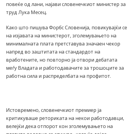
повеќе од лани, најави словенечкиот министер за
труд Лука Месец.
Како што пишува Форбс Словенија, повикувајќи се
на изјавата на министерот, зголемувањето на
минималната плата претставува значаен чекор
напред во заштитата на стандардот на
вработените, но повторно ја отвори дебатата
меѓу Владата и работодавачите за трошоците за
работна сила и распределбата на профитот.
Истовремено, словенечкиот премиер ја
критикуваше реториката на некои работодавци,
велејќи дека отпорот кон зголемувањето на