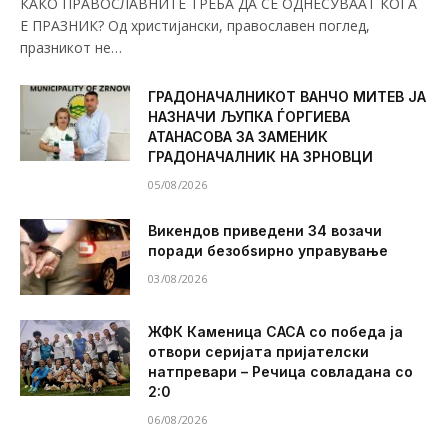
КАКО ПРАВОСЛАВНИТЕ ТРЕБА ДА СЕ ОДНЕСУВААТ КОГА
Е ПРАЗНИК? Од христијански, православен поглед,
празникот не…
ГРАДОНАЧАЛНИКОТ ВАНЧО МИТЕВ ЈА
НАЗНАЧИ ЉУПКА ЃОРГИЕВА
АТАНАСОВА ЗА ЗАМЕНИК
ГРАДОНАЧАЛНИК НА ЗРНОВЦИ
05/08/2026
Викендов приведени 34 возачи
поради безобѕирно управување
03/08/2026
ЖФК Каменица САСА со победа ја
отвори серијата пријателски
натпревари – Речица совладана со
2:0
06/08/2026