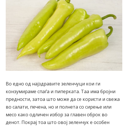
Во едно од најздравите зеленчуци кои ги
конзумираме спаѓа и пиперката. Таа има бројни
предности, затоа што може да се користи и свежа
во салати, печена, но и полнета со сирење или
месо како одличен избор за главен оброк во
денот. Покрај тоа што овој зеленчук е особен