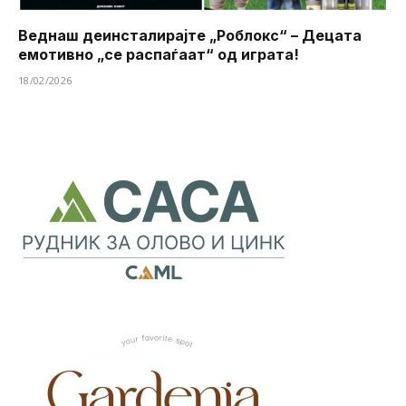
Веднаш деинсталирајте „Роблокс“ – Децата
емотивно „се распаѓаат“ од играта!
18/02/2026