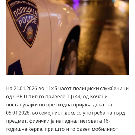
На 21.01.2026 во 11:45 часот полициски службеници
од СВР Штип го привеле Т.Ј.(44) од Кочани,
постапувајќи по претходна пријава дека на
05.01.2026, во семејниот дом, со употреба на тврд
предмет, физички ја нападнал неговата 16-
годишна ќерка, при што и го одзел мобилниот