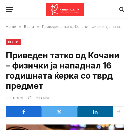
Home
Вести
Приведен татко од Кочани – физички ја нападнал 16 годишната ќерка со тврд предмет
»
»
ВЕСТИ
Приведен татко од Кочани
– физички ја нападнал 16
годишната ќерка со тврд
предмет
24/01/2026
1 MIN READ