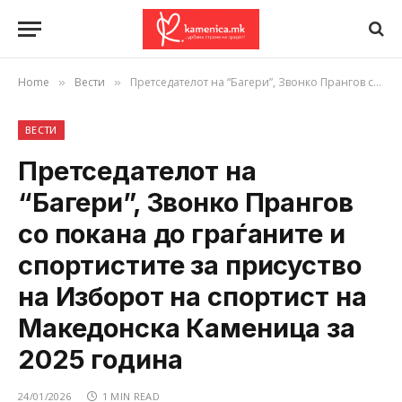
Home
Вести
Претседателот на “Багери”, Звонко Прангов со покана до граѓаните и спортистите за присуство на Изборот на спортист на Македонска Каменица за 2025 година
»
»
ВЕСТИ
Претседателот на
“Багери”, Звонко Прангов
со покана до граѓаните и
спортистите за присуство
на Изборот на спортист на
Македонска Каменица за
2025 година
24/01/2026
1 MIN READ