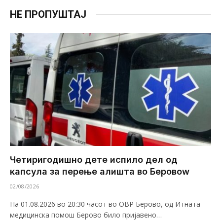
НЕ ПРОПУШТАЈ
Четиригодишно дете испило дел од
капсула за перење алишта во Беровоw
02/08/2026
На 01.08.2026 во 20:30 часот во ОВР Берово, од Итната
медицинска помош Берово било пријавено…