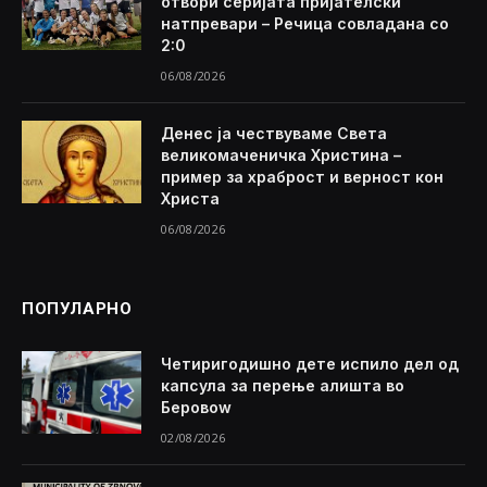
отвори серијата пријателски
натпревари – Речица совладана со
2:0
06/08/2026
Денес ја чествуваме Света
великомаченичка Христина –
пример за храброст и верност кон
Христа
06/08/2026
ПОПУЛАРНО
Четиригодишно дете испило дел од
капсула за перење алишта во
Беровоw
02/08/2026