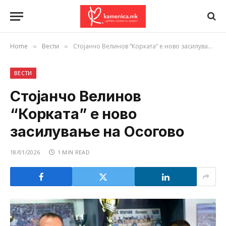
Home
Вести
Стојанчо Велинов “Корката” е ново засилување на Осогово
»
»
ВЕСТИ
Стојанчо Велинов
“Корката” е ново
засилување на Осогово
18/01/2026
1 MIN READ