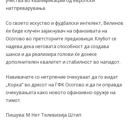
учества во квалификации од европски
натпреварувања.
Со своето искуство и фудбалски интелект, Велинов
ќе биде клучен зајакнувач на офанзивата на
Осогово во претстојните предизвици. Клубот се
надева дека неговата способност да создава
шанси и да реализира голови ќе донесе
дополнителен квалитет и стабилност во нападот.
Навивачите со нетрпение очекуваат да го видат
„Корка“ во дресот на ГФК Осогово и да ги оправда
очекувањата како новото офанзивно оружје на
тимот.
Пишува: М Нет Телевизија Штип