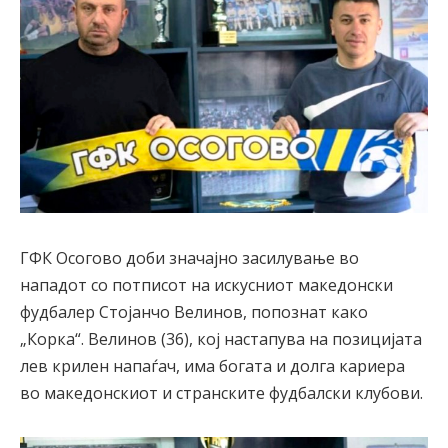
ГФК Осогово доби значајно засилување во
нападот со потписот на искусниот македонски
фудбалер Стојанчо Велинов, попознат како
„Корка“. Велинов (36), кој настапува на позицијата
лев крилен напаѓач, има богата и долга кариера
во македонскиот и странските фудбалски клубови.