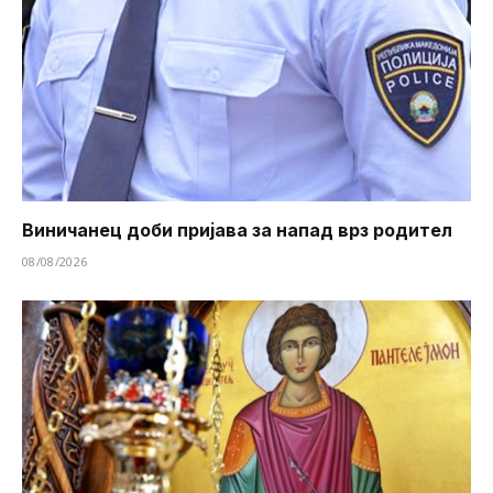
Виничанец доби пријава за напад врз родител
08/08/2026