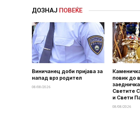
ДОЗНАЈ
ПОВЕЌЕ
Виничанец доби пријава за
Каменичка
напад врз родител
повик до 
заедничка
08/08/2026
Светите 
и Свети П
08/08/2026