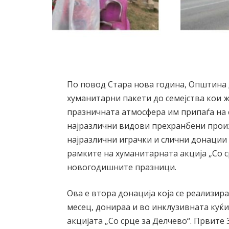
По повод Стара нова година, Општина
хуманитарни пакети до семејства кои ж
празничната атмосфера им припаѓа на с
најразлични видови прехранбени произв
најразлични играчки и слични донации
рамките на хуманитарната акција „Со 
новогодишните празници.
Ова е втора донација која се реализир
месец, донираа и во инклузивната куќи
акцијата „Со срце за Делчево“. Првите