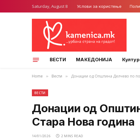
Saturday, August 8
Услови за користење
Поли
ВЕСТИ
МАКЕДОНИЈА
Култур
Home
Вести
Донации од Општина Делчево по по
»
»
ВЕСТИ
Донации од Општин
Стара Нова година
14/01/2026
2 MINS READ