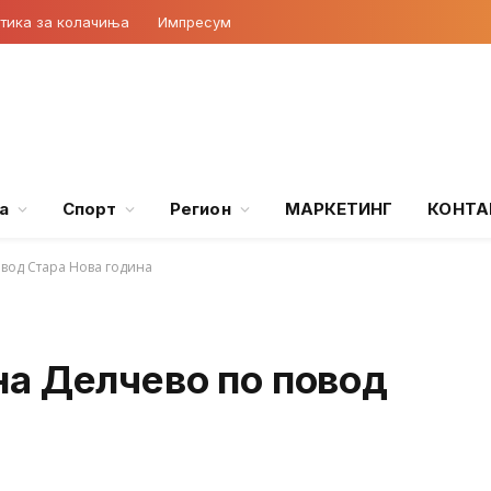
тика за колачиња
Импресум
а
Спорт
Регион
МАРКЕТИНГ
КОНТА
вод Стара Нова година
а Делчево по повод