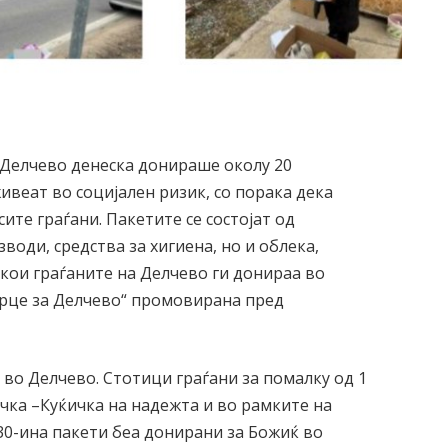
 Делчево денеска донираше околу 20
ивеат во социјален ризик, со порака дека
ите граѓани. Пакетите се состојат од
оди, средства за хигиена, но и облека,
 кои граѓаните на Делчево ги донираа во
срце за Делчево“ промовирана пред
а во Делчево. Стотици граѓани за помалку од 1
чка –Куќичка на надежта и во рамките на
 30-ина пакети беа донирани за Божиќ во