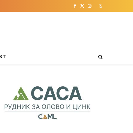
Facebook
X
Instagram
(Twitter)
КТ