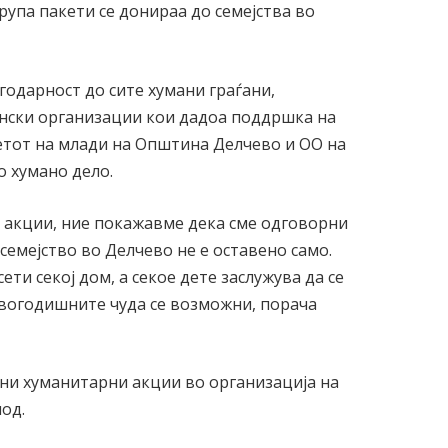
рупа пакети се донираа до семејства во
одарност до сите хумани граѓани,
нски организации кои дадоа поддршка на
ветот на млади на Општина Делчево и ОО на
о хумано дело.
е акции, ние покажавме дека сме одговорни
семејство во Делчево не е оставено само.
ти секој дом, а секое дете заслужува да се
новогодишните чуда се возможни, порача
ни хуманитарни акции во организација на
од.