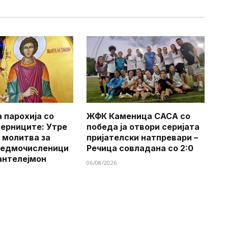
 парохија со
ЖФК Каменица САСА со
верниците: Утре
победа ја отвори серијата
 молитва за
пријателски натпревари –
Седмочисленици
Речица совладана со 2:0
антелејмон
06/08/2026