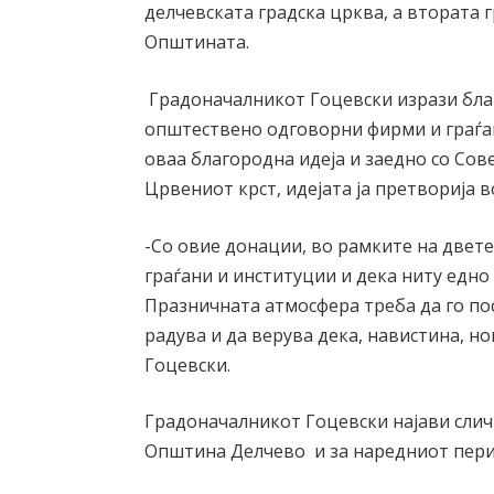
делчевската градска црква, а втората г
Општината.
Градоначалникот Гоцевски изрази благ
општествено одговорни фирми и граѓа
оваа благородна идеја и заедно со Со
Црвениот крст, идејата ја претворија в
-Со овие донации, во рамките на двет
граѓани и институции и дека ниту едно 
Празничната атмосфера треба да го посе
радува и да верува дека, навистина, 
Гоцевски.
Градоначалникот Гоцевски најави слич
Општина Делчево и за наредниот пери