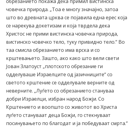
обрезанието покажа дека примил вистинска
човечка природа. „Тоа е многу значајно, затоа
што во древната црква се појавила една ерес која
се нарекува докетизам и која тврдела дека
Христос не прими вистинска човечка природа,
вистинско човечко тело, туку привидно тело.“ Во
таа смисла обрезанието има врска и со
крштевањето. Зашто, ако како што вели свети
Јован Златоуст „плотското обрезание ги
одделуваше Израелците од јазичниците“ со
светото крштение се одделувале верните од
неверните. „Луѓето со обрезанието стануваа
добри Израелци, избран народ Божји. Со
Крштението и воопшто со животот во Христа
луѓето стануваат деца Божји, го стекнуваат
посинувањето по благодат и ја победуваат смрта.“