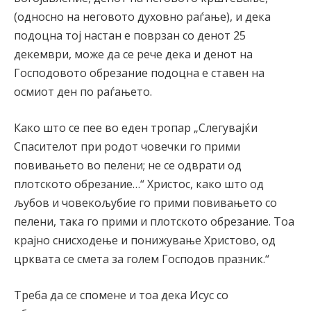
(односно на неговото духовно раѓање), и дека
подоцна тој настан е поврзан со денот 25
декември, може да се рече дека и денот на
Господовото обрезание подоцна е ставен на
осмиот ден по раѓањето.
Како што се пее во еден тропар „Слегувајќи
Спасителот при родот човечки го прими
повивањето во пелени; не се одврати од
плотското обрезание…“ Христос, како што од
љубов и човекољубие го прими повивањето со
пелени, така го прими и плотското обрезание. Тоа
крајно снисходење и понижување Христово, од
црквата се смета за голем Господов празник.“
Треба да се спомене и тоа дека Исус со