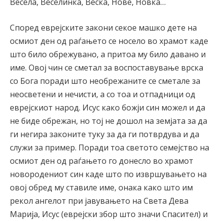
Весела, Веселинка, Веска, Нове, Новка…
Според еврејските закони секое машко дете на
осмиот ден од раѓањето се носело во храмот каде
што било обрежувано, а притоа му било давано и
име. Овој чин се сметал за воспоставување врска
со Бога поради што необрежаните се сметале за
неосветени и нечисти, а со тоа и отпадници од
еврејскиот народ. Исус како божји син можел и да
не биде обрежан, но тој не дошол на земјата за да
ги негира законите туку за да ги потврдува и да
служи за пример. Поради тоа светото семејство на
осмиот ден од раѓањето го донесло во храмот
новородениот син каде што по извршувањето на
овој обред му ставиле име, онака како што им
рекол ангелот при јавувањето на Света Дева
Марија, Исус (еврејски збор што значи Спасител) и