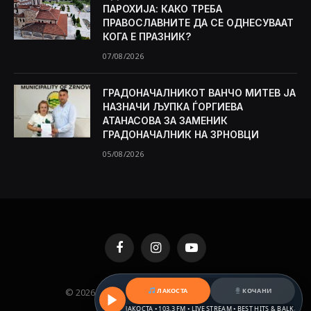
ПАРОХИЈА: КАКО ТРЕБА
ПРАВОСЛАВНИТЕ ДА СЕ ОДНЕСУВААТ
КОГА Е ПРАЗНИК?
07/08/2026
ГРАДОНАЧАЛНИКОТ ВАНЧО МИТЕВ ЈА
НАЗНАЧИ ЉУПКА ЃОРГИЕВА
АТАНАСОВА ЗА ЗАМЕНИК
ГРАДОНАЧАЛНИК НА ЗРНОВЦИ
05/08/2026
Facebook
Instagram
YouTube
© 2026 KAMENICA.MK. Designed by
MKNET
.
ЛАКОСТА
КОЧАНИ
РАДИО ЛАКОСТА • 103,3 FM • LIVE STREAM • BEST HITS & BALKAN BEATS