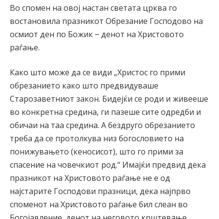
Во спомен на овој настан светата црква го
востановила празникот Обрезание Господово на
осмиот ден по Божик ‒ денот на Христовото
раѓање.
Како што може да се види „Христос го прими
обрезанието како што предвидуваше
Старозаветниот закон. Бидејќи се роди и живееше
во конкретна средина, ги пазеше сите одредби и
обичаи на таа средина. А бездруго обрезанието
треба да се протолкува низ богословието на
понижувањето (кеносисот), што го прими за
спасение на човечкиот род.“ Имајќи предвид дека
празникот на Христовото раѓање не е од
најстарите Господови празници, дека најпрво
споменот на Христовото раѓање бил слеан во
Богојавление, денот на неговото крштевање,