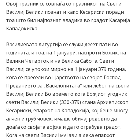
Овој празник се совпаѓа со празникот на Свети
Василиј Велики познат и како Кесариски поради
тоа што бил најпознат владика во градот Касарија
Кападокиска.
Василиевата литургија се служи десет пати во
годината, и тоа: на 1 јануари, наспроти Божик, на
Велики Четврток и на Велика Сабота. Свети
Василиј се упокои мирно на 1 јануари 379 година,
кога се пресели во Царството на својот Господ
Преданието за „Василопитата” или лебот на свети
Василиј Велики Во времето кога Божјиот угодник
свети Василиј Велики (330-379) стана Архиепископ
Кесариски, епархот на Кападокија, кој беше многу
алчен и груб човек, имаше обичај редовно да
доаѓа со својата војска и да го ограбува градот.
Кога на свети Василиј му јавија дека епархот