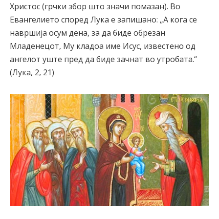
Христос (грчки збор што значи помазан). Во
Евангелието според Лука е запишано: „А кога се
навршија осум дена, за да биде обрезан
Младенецот, Му кладоа име Исус, известено од
ангелот уште пред да биде зачнат во утробата.“
(Лука, 2, 21)