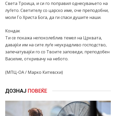
Света Троица, и си го поправил однесувањето на
луѓето. Светителу со царско име, оче преподобни,
моли Го Христа Бога, да ги спаси душите наши.
Кондак
Ти се покажа непоколеблив темел на Црквата,
давајќи им на сите луѓе неукрадливо господство,
запечатувајќи го со Твоите заповеди, преподобен
Василие, откривачу на небото.
(МПЦ-ОА / Марко Китевски)
ДОЗНАЈ
ПОВЕЌЕ