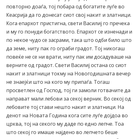
повторно доаѓа, тој побара од богатите луѓе во
Кеасрија да го донесат сиот свој накит и златници.
Кога епархот пристигна, свети Василиј го пречека
и му го понуди богатството. Епархот се изненади и
по некое чудо се засрами, така што одби било што
да земе, ниту пак го ограби градот. Тој никогаш
повеќе не се ни врати, ниту пак им досадуваше на
верните од градот. Свети Василиј остана со сиот
накит и златници токму на Новогодишната вечер
не знаејќи што на кого му припаѓа. Тогаш
просветлен од Господ, тој ги замоли готвачите да
направат мали лебови за секој верник. Во секој од
лебовите тој стави нешто накит и златници. На
денот на Новата Година кога сите луѓе дојдоа во
црква, тој на секого му даде по едно лепче. Тоа
што секој го имаше најдено во лепчето беше