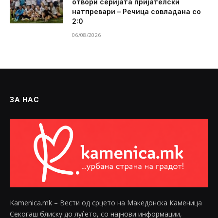
отвори серијата пријателски
натпревари – Речица совладана со
2:0
06/08/2026
ЗА НАС
Kamenica.mk – Вести од срцето на Македонска Каменица
Секогаш блиску до луѓето, со најнови информации,