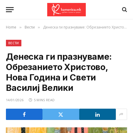
Home
Вести
Денеска ги празнуваме: Oбрезанието Христово, Нова Година и Свети Василиј Велики
»
»
ВЕСТИ
Денеска ги празнуваме:
Oбрезанието Христово,
Нова Година и Свети
Василиј Велики
14/01/2026
5 MINS READ