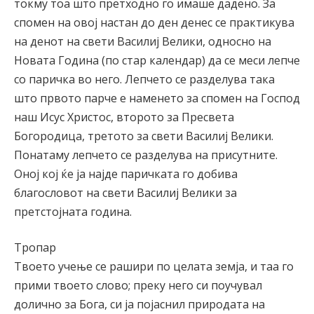
токму тоа што претходно го имаше дадено. За
спомен на овој настан до ден денес се практикува
на денот на свети Василиј Велики, односно на
Новата Година (по стар календар) да се меси лепче
со паричка во него. Лепчето се разделува така
што првото парче е наменето за спомен на Господ
наш Исус Христос, второто за Пресвета
Богородица, третото за свети Василиј Велики.
Понатаму лепчето се разделува на присутните.
Оној кој ќе ја најде паричката го добива
благословот на свети Василиј Велики за
претстојната година.
Тропар
Твоето учење се рашири по целата земја, и таа го
прими твоето слово; преку него си поучувал
долично за Бога, си ја појаснил природата на