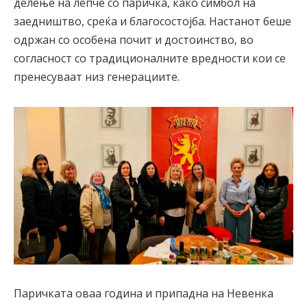
делење на лепче со паричка, како симбол на
заедништво, среќа и благосостојба. Настанот беше
одржан со особена почит и достоинство, во
согласност со традиционалните вредности кои се
пренесуваат низ генерациите.
Паричката оваа година и припадна на Невенка