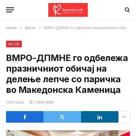
Home
Вести
ВМРО-ДПМНЕ го одбележа празничниот обичај на делење лепче со паричка во Македонска Каменица
»
»
ВЕСТИ
ВМРО-ДПМНЕ го одбележа
празничниот обичај на
делење лепче со паричка
во Македонска Каменица
12/01/2026
1 MIN READ