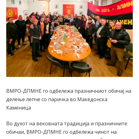
ВМРО-ДПМНЕ го одбележа празничниот обичај на
делење лепче со паричка во Македонска
Каменица
Во духот на вековната традиција и празничните
обичаи, ВМРО-ДПМНЕ го одбележа чинот на