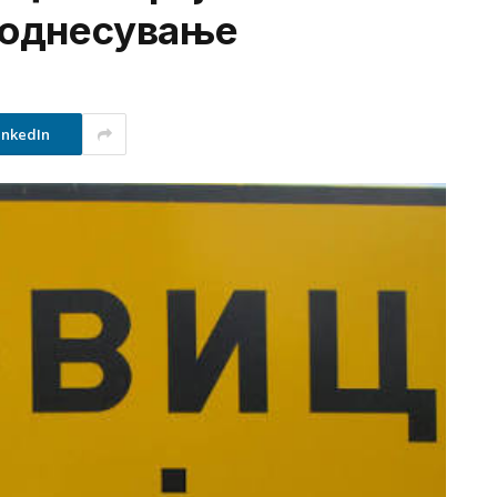
о однесување
inkedIn