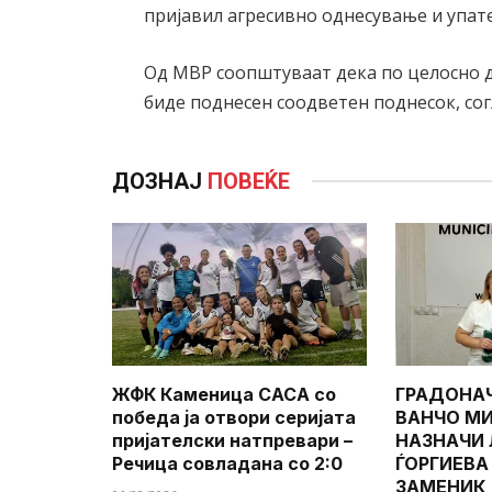
пријавил агресивно однесување и упат
Од МВР соопштуваат дека по целосно д
биде поднесен соодветен поднесок, сог
ДОЗНАЈ
ПОВЕЌЕ
ЖФК Каменица САСА со
ГРАДОНА
победа ја отвори серијата
ВАНЧО МИ
пријателски натпревари –
НАЗНАЧИ
Речица совладана со 2:0
ЃОРГИЕВА
ЗАМЕНИК