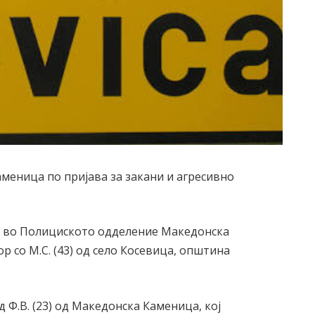
меница по пријава за закани и агресивно
от, во Полициското одделение Македонска
 со М.С. (43) од село Косевица, општина
 Ф.В. (23) од Македонска Каменица, кој