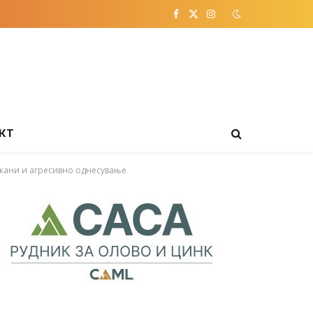
Facebook
X
Instagram
(Twitter)
КТ
акани и агресивно однесување