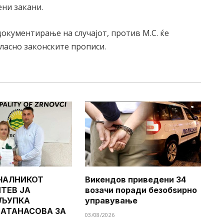
ени закани.
окументирање на случајот, против М.С. ќе
ласно законските прописи.
ЧАЛНИКОТ
Викендов приведени 34
ТЕВ ЈА
возачи поради безобѕирно
 ЉУПКА
управување
 АТАНАСОВА ЗА
03/08/2026