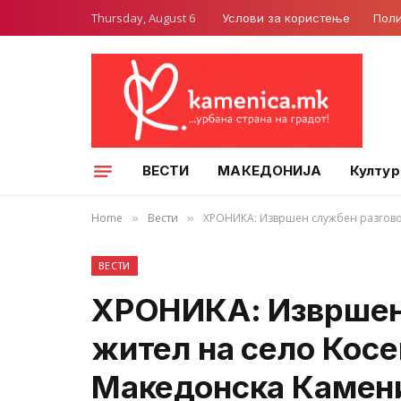
Thursday, August 6
Услови за користење
Поли
ВЕСТИ
МАКЕДОНИЈА
Култур
Home
Вести
ХРОНИКА: Извршен службен разговор
»
»
ВЕСТИ
ХРОНИКА: Извршен 
жител на село Косе
Македонска Камени