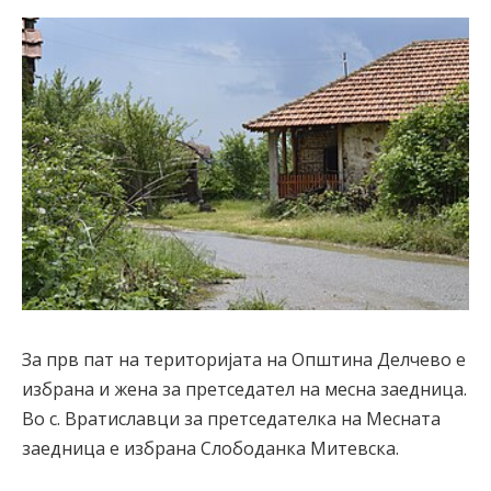
За прв пат на територијата на Општина Делчево е
избрана и жена за претседател на месна заедница.
Во с. Вратиславци за претседателка на Месната
заедница е избрана Слободанка Митевска.