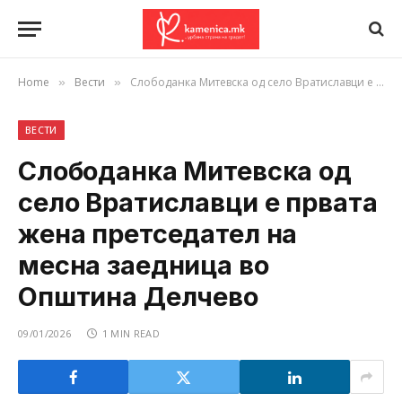
Home
Вести
Слободанка Митевска од село Вратиславци е првата жена претседател на месна заедница во Општина Делчево
»
»
ВЕСТИ
Слободанка Митевска од
село Вратиславци е првата
жена претседател на
месна заедница во
Општина Делчево
09/01/2026
1 MIN READ