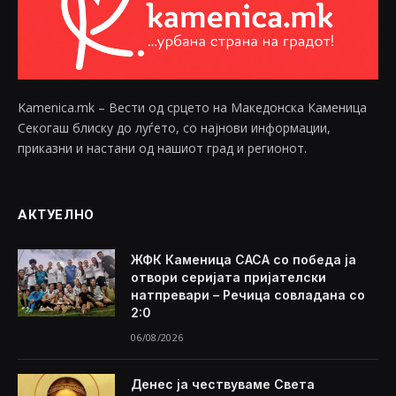
Kamenica.mk – Вести од срцето на Македонска Каменица
Секогаш блиску до луѓето, со најнови информации,
приказни и настани од нашиот град и регионот.
АКТУЕЛНО
ЖФК Каменица САСА со победа ја
отвори серијата пријателски
натпревари – Речица совладана со
2:0
06/08/2026
Денес ја чествуваме Света