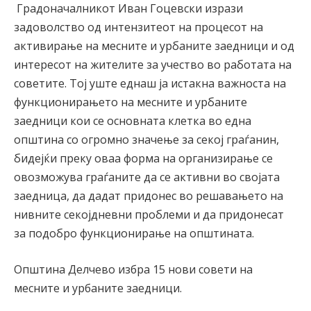
Градоначалникот Иван Гоцевски изрази
задоволство од интензитеот на процесот на
активирање на месните и урбаните заедници и од
интересот на жителите за учество во работата на
советите. Тој уште еднаш ја истакна важноста на
функционирањето на месните и урбаните
заедници кои се основната клетка во една
општина со огромно значење за секој граѓанин,
бидејќи преку оваа форма на организирање се
овозможува граѓаните да се активни во својата
заедница, да дадат придонес во решавањето на
нивните секојдневни проблеми и да придонесат
за подобро функционирање на општината.
Општина Делчево избра 15 нови совети на
месните и урбаните заедници.