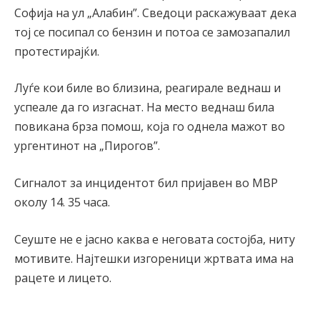
Софија на ул „Алабин”. Сведоци раскажуваат дека
тој се посипал со бензин и потоа се замозапалил
протестирајќи.
Луѓе кои биле во близина, реагирале веднаш и
успеале да го изгаснат. На место веднаш била
повикана брза помош, која го однела мажот во
ургентинот на „Пирогов”.
Сигналот за инцидентот бил пријавен во МВР
околу 14. 35 часа.
Сеуште не е јасно каква e неговата состојба, ниту
мотивите. Најтешки изгореници жртвата има на
рацете и лицето.