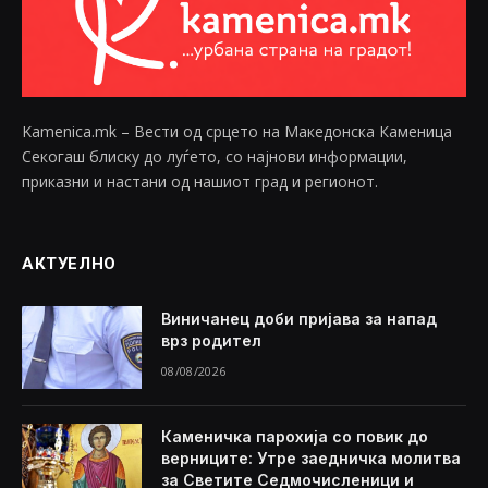
Kamenica.mk – Вести од срцето на Македонска Каменица
Секогаш блиску до луѓето, со најнови информации,
приказни и настани од нашиот град и регионот.
АКТУЕЛНО
Виничанец доби пријава за напад
врз родител
08/08/2026
Каменичка парохија со повик до
верниците: Утре заедничка молитва
за Светите Седмочисленици и