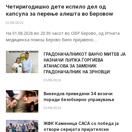
Четиригодишно дете испило дел од
капсула за перење алишта во Беровоw
02/08/2026
На 01.08.2026 во 20:30 часот во ОВР Берово, од Итната
медицинска помош Берово било пријавено…
ГРАДОНАЧАЛНИКОТ ВАНЧО МИТЕВ ЈА
НАЗНАЧИ ЉУПКА ЃОРГИЕВА
АТАНАСОВА ЗА ЗАМЕНИК
ГРАДОНАЧАЛНИК НА ЗРНОВЦИ
05/08/2026
Викендов приведени 34 возачи
поради безобѕирно управување
03/08/2026
ЖФК Каменица САСА со победа ја
отвори серијата пријателски