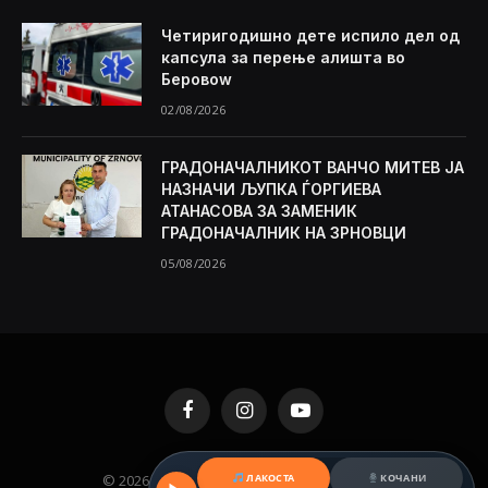
Четиригодишно дете испило дел од
капсула за перење алишта во
Беровоw
02/08/2026
ГРАДОНАЧАЛНИКОТ ВАНЧО МИТЕВ ЈА
НАЗНАЧИ ЉУПКА ЃОРГИЕВА
АТАНАСОВА ЗА ЗАМЕНИК
ГРАДОНАЧАЛНИК НА ЗРНОВЦИ
05/08/2026
Facebook
Instagram
YouTube
ЛАКОСТА
КОЧАНИ
© 2026 KAMENICA.MK. Designed by
MKNET
.