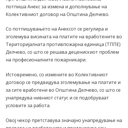
потпиша Анекс за измена и дополнување на
Колективниот договор на Општина Делчево.
Со потпишувањето на Анексот се регулира и
зголемува висината на платите на вработените во
Територијалната противпожарна единица (ТППЕ)
Делчево, со што се решава деценискиот проблем
на професионалните пожарникари.
Истовремено, со измените во Колективниот
договор се предвидува зголемување на платите и
за сите вработени во Општина Делчево, со што се
унапредува нивниот статус и се подобруваат
условите за работа.
Овој чекор претставува значајно унапредување на
правата на вработените и придонесува кон