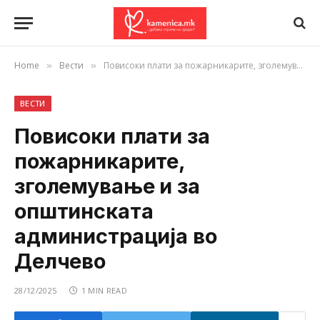
Home
Вести
Повисоки плати за пожарникарите, зголемување и за општинската администрација во Делчево
»
»
ВЕСТИ
Повисоки плати за
пожарникарите,
зголемување и за
општинската
администрација во
Делчево
28/12/2025
1 MIN READ