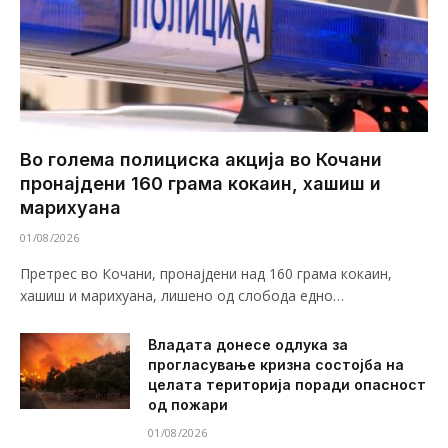
Во голема полициска акција во Кочани
пронајдени 160 грама кокаин, хашиш и
марихуана
01/08/2026
Претрес во Кочани, пронајдени над 160 грама кокаин,
хашиш и марихуана, лишено од слобода едно…
Владата донесе одлука за
прогласување кризна состојба на
целата територија поради опасност
од пожари
01/08/2026