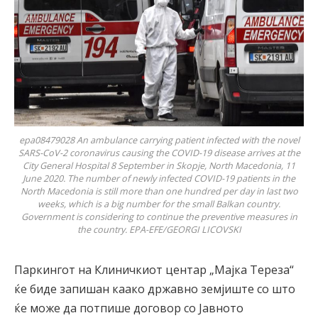
epa08479028 An ambulance carrying patient infected with the novel
SARS-CoV-2 coronavirus causing the COVID-19 disease arrives at the
City General Hospital 8 September in Skopje, North Macedonia, 11
June 2020. The number of newly infected COVID-19 patients in the
North Macedonia is still more than one hundred per day in last two
weeks, which is a big number for the small Balkan country.
Government is considering to continue the preventive measures in
the country. EPA-EFE/GEORGI LICOVSKI
Паркингот на Клиничкиот центар „Мајка Тереза“
ќе биде запишан каако државно земјиште со што
ќе може да потпише договор со Јавното