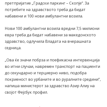
претпријатие „Градски паркинг – Скопје“. За
потребите на здравството треба да бидат
набавени и 100 нови амбулантни возила.
Нови 100 амбулантни возила вредни 7,5 милиони
евра треба да бидат набавени за македонското
здравство, одлучила Владата на вчерашната
седница.
„Ова ќе значи побрза и поефикасна интервенција
во итни случаи, навремен транспорт на пациенти
до секундарно и терциерно ниво, подобра
покриеност во урбаните и во руралните средини“,
напиша министерот за здравство Азир Алиу на
својот Фејсбук профил.