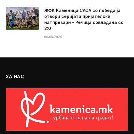
ЖФК Каменица САСА со победа ја
отвори серијата пријателски
натпревари – Речица совладана со
2:0
06/08/2026
ЗА НАС