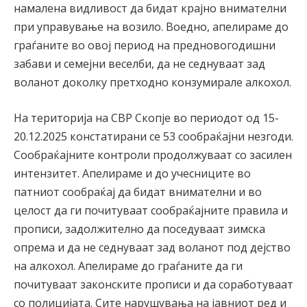
намалена видливост да бидат крајно внимателни
при управување на возило. Воедно, апелираме до
граѓаните во овој период на предновогодишни
забави и семејни веселби, да не седнуваат зад
воланот доколку претходно конзумирале алкохол.
На територија на СВР Скопје во периодот од 15-
20.12.2025 констатирани се 53 сообраќајни незгоди.
Сообраќајните контроли продолжуваат со засилен
интензитет. Апелираме и до учесниците во
патниот сообраќај да бидат внимателни и во
целост да ги почитуваат сообраќајните правила и
прописи, задолжително да поседуваат зимска
опрема и да не седнуваат зад воланот под дејство
на алкохол. Апелираме до граѓаните да ги
почитуваат законските прописи и да соработуваат
со полицијата. Сите нарушувања на јавниот ред и