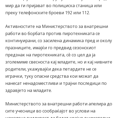
мир да ги пријават во полициска станица или
преку телефонските броеви 192 или 112.
Aктивностите на Министерството за внатрешни
работи во борбата против пиротехниката се
континуирани, со засилена динамика пред и околу
празниците, имајќи го предвид сезонскиот
предзнак на пиротехниката, сѐ со цел да ја
зголемиме свесноста кај младите, но и кај нивните
родители, укажувајќи дека петардите не се
играчки, туку опасни средства кои можат да
нанесат ненадоместливи и трајни последици по
здравјето на младите.
Министерството за внатрешни работи апелира до
сите учесници во сообраќајот во услови на