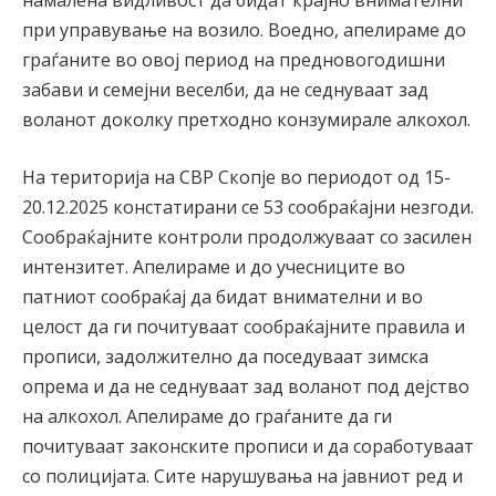
намалена видливост да бидат крајно внимателни
при управување на возило. Воедно, апелираме до
граѓаните во овој период на предновогодишни
забави и семејни веселби, да не седнуваат зад
воланот доколку претходно конзумирале алкохол.
На територија на СВР Скопје во периодот од 15-
20.12.2025 констатирани се 53 сообраќајни незгоди.
Сообраќајните контроли продолжуваат со засилен
интензитет. Апелираме и до учесниците во
патниот сообраќај да бидат внимателни и во
целост да ги почитуваат сообраќајните правила и
прописи, задолжително да поседуваат зимска
опрема и да не седнуваат зад воланот под дејство
на алкохол. Апелираме до граѓаните да ги
почитуваат законските прописи и да соработуваат
со полицијата. Сите нарушувања на јавниот ред и