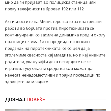
мир да ги пријават во полициска станица или
преку телефонските броеви 192 или 112.
Aктивностите на Министерството за внатрешни
работи во борбата против пиротехниката се
континуирани, со засилена динамика пред и околу
празниците, имајќи го предвид сезонскиот
предзнак на пиротехниката, сѐ со цел да ја
зголемиме свесноста кај младите, но и кај нивните
родители, укажувајќи дека петардите не се
играчки, туку опасни средства кои можат да
нанесат ненадоместливи и трајни последици по
здравјето на младите.
ДОЗНАЈ
ПОВЕЌЕ