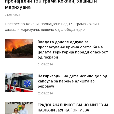
пронајдени 160 грама кокаин, хашиш и
марихуана
01/08/2026
Претрес во Кочани, пронајдени над 160 грама кокаин,
хашиш и марихуана, лишено од слобода едно…
Владата донесе одлука за
прогласување кризна состојба на
целата територија поради опасност
од пожари
01/08/2026
Четиригодишно дете испило дел од
капсула за перење алишта во
Беровоw
02/08/2026
ГРАДОНАЧАЛНИКОТ ВАНЧО МИТЕВ ЈА
НАЗНАЧИ ЉУПКА ЃОРГИЕВА