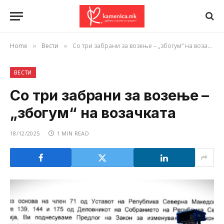
Home
Вести
Со три забрани за возење – „збогум“ на возачката
»
»
ВЕСТИ
Со три забрани за возење –
„збогум“ на возачката
18/12/2025
1 MIN READ