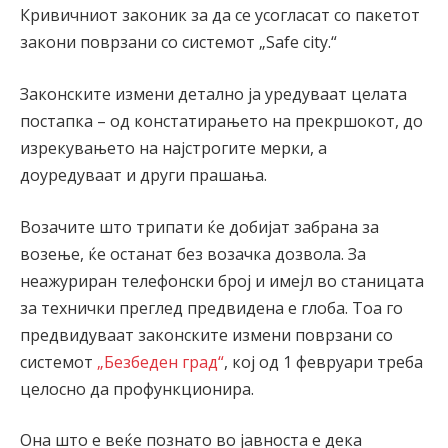
Кривичниот законик за да се усогласат со пакетот
закони поврзани со системот „Safe city.“
Законските измени детално ја уредуваат целата
постапка – од констатирањето на прекршокот, до
изрекувањето на најстрогите мерки, а
доуредуваат и други прашања.
Возачите што трипати ќе добијат забрана за
возење, ќе останат без возачка дозвола. За
неажуриран телефонски број и имејл во станицата
за технички преглед предвидена е глоба. Тоа го
предвидуваат законските измени поврзани со
системот
„Безбеден град“
, кој од 1 февруари треба
целосно да профункционира.
Она што е веќе познато во јавноста е дека