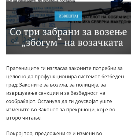
Пратениците ги изгласаа законите потребни за
целосно да профункционира системот безбеден
град: Законите за возила, за полиција, за
извршување санкции и за безбедност на
сообраќајот. Останува да ги доусвојат уште
измените во Законот за прекршоци, кој е во
второ читање.
Покрај тоа, предложени се и измени во