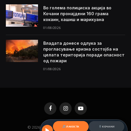
Во голема полициска акција во
Кочани пронајдени 160 грама
кокаин, хашиш и марихуана
01/08/2026
Владата донесе одлука за
прогласување кризна состојба на
целата територија поради опасност
од пожари
01/08/2026
Facebook
Instagram
YouTube
ЛАКОСТА
КОЧАНИ
© 2026 KAMENICA.MK. Designed by
MKNET
.