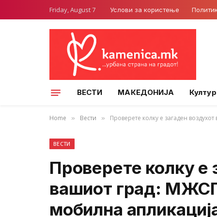
Friday, August 7
Услови за користење
Полити
ВЕСТИ
МАКЕДОНИЈА
Култур
Home
Вести
Проверете колку е загаден воздухот
»
»
ВЕСТИ
Проверете колку е 
вашиот град: МЖСП
мобилна апликација