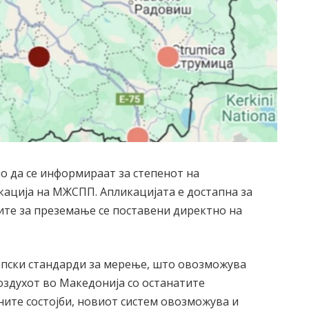
о да се информираат за степенот на
кација на МЖСПП. Апликацијата е достапна за
вите за преземање се поставени директно на
ропски стандарди за мерење, што овозможува
оздухот во Македонија со останатите
ите состојби, новиот систем овозможува и