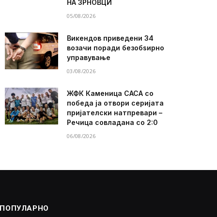
НА ЗРНОВЦИ
05/08/2026
Викендов приведени 34
возачи поради безобѕирно
управување
03/08/2026
ЖФК Каменица САСА со
победа ја отвори серијата
пријателски натпревари –
Речица совладана со 2:0
06/08/2026
ПОПУЛАРНО