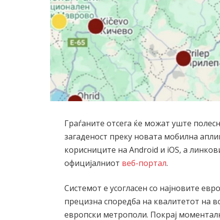
Граѓаните отсега ќе можат уште полесн
загаденост преку новата мобилна апли
корисниците на Android и iOS, а линко
официјалниот
веб-портал
.
Системот е усогласен со најновите ев
прецизна споредба на квалитетот на в
европски метрополи. Покрај моменталн