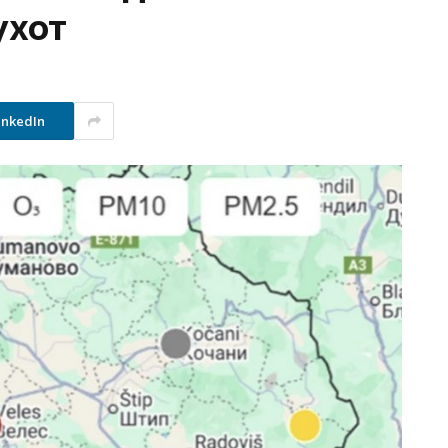
ухот
inkedIn