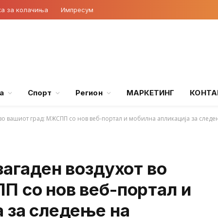
ка за колачиња
Импресум
а
Спорт
Регион
МАРКЕТИНГ
КОНТА
 во вашиот град: МЖСПП со нов веб-портал и мобилна апликација за следењ
загаден воздухот во
П со нов веб-портал и
 за следење на