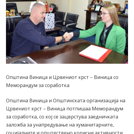
Општина Виница и Црвениот крст – Виница со
Меморандум за соработка
Општина Виница и Општинската организација на
Црвениот крст – Виница потпишаа Меморандум
за соработка, со кој се зацврстува заедничката
заложба за унапредување на хуманитарните,
социјалните и општествено корисни активности