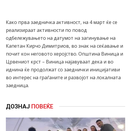
Како прва заедничка активност, на 4 март ќе се
реализираат активности по повод
одбележувањето на датумот на загинување на
Капетан Кирчо Димитриов, во знак на сеќавање и
почит кон неговото херојство. Општина Виница и
Црвениот крст – Виница најавуваат дека и во
иднина ќе продолжат со заеднички иницијативи
во интерес на граѓаните и развојот на локалната
заедница.
ДОЗНАЈ
ПОВЕЌЕ