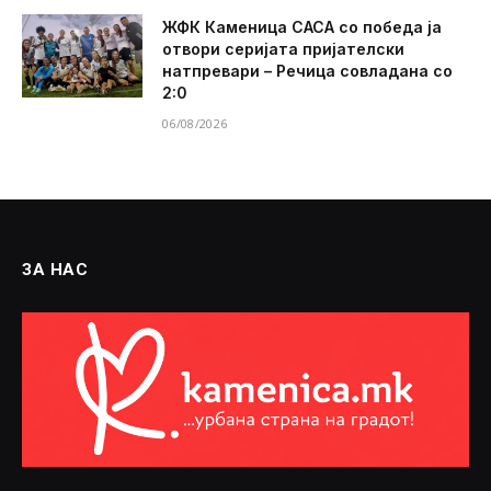
ЖФК Каменица САСА со победа ја
отвори серијата пријателски
натпревари – Речица совладана со
2:0
06/08/2026
ЗА НАС