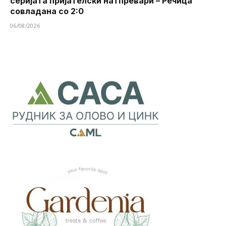
серијата пријателски натпревари – Речица
совладана со 2:0
06/08/2026