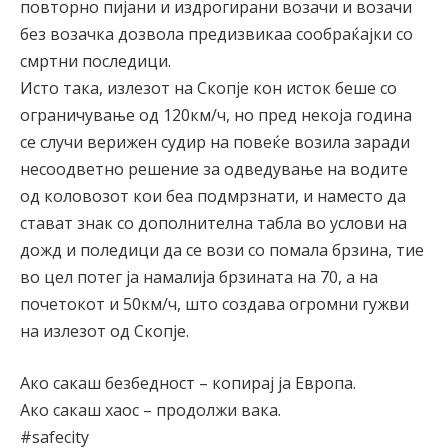
повторно пијани и издрогирани возачи и возачи
без возачка дозвола предизвикаа сообраќајки со
смртни последици.
Исто така, излезот на Скопје кон исток беше со
ограничување од 120км/ч, но пред некоја година
се случи верижен судир на повеќе возила заради
несоодветно решение за одведување на водите
од коловозот кои беа подмрзнати, и наместо да
стават знак со дополнителна табла во услови на
дожд и поледици да се вози со помала брзина, тие
во цел потег ја намалија брзината на 70, а на
почетокот и 50км/ч, што создава огромни гужви
на излезот од Скопје.
Ако сакаш безбедност – копирај ја Европа.
Ако сакаш хаос – продолжи вака.
#safecity