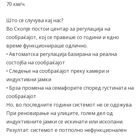
70 км/ч.
Што се случува кај нас?
Во Скопје постои центар за регулација на
сообраќајот, кој се правеше со години и едно
време функционираше одлично.
• Автоматска регулација базирана на реална
состојба на сообраќајот
• Следење на сообраќајот преку камери и
индуктивни јамки
• Брза промена на семафорите според густината на
сообраќајот
Но, во последните години системот не се одржува.
При реновирање на улиците, голем дел од
индуктивните јамки се искинати или ископани.
Резултат: системот е потполно нефункционален