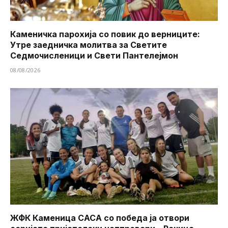
Каменичка парохија со повик до верниците:
Утре заедничка молитва за Светите
Седмочисленици и Свети Пантелејмон
08/08/2026
ЖФК Каменица САСА со победа ја отвори