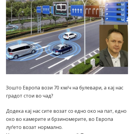
Зошто Европа вози 70 км/ч на булевари, а кај нас
градот стои во чад?
Додека кај нас сите возат со едно око на пат, едно
око во камерите и брзиномерите, во Европа
луѓето возат нормално.