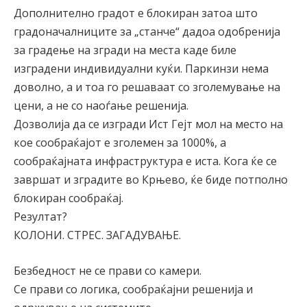
Дополнително градот е блокиран затоа што
градоначалниците за „станче“ дадоа одобренија
за градење на згради на места каде биле
изградени индивидуални куќи. Паркинзи нема
доволно, а и тоа го решаваат со зголемување на
цени, а не со наоѓање решенија.
Дозволија да се изгради Ист Гејт мол на место на
кое сообраќајот е зголемен за 1000%, а
сообраќајната инфраструктура е иста. Кога ќе се
завршат и зградите во Крњево, ќе биде потполно
блокиран сообраќај.
Резултат?
КОЛОНИ. СТРЕС. ЗАГАДУВАЊЕ.
Безбедност не се прави со камери.
Се прави со логика, сообраќајни решенија и