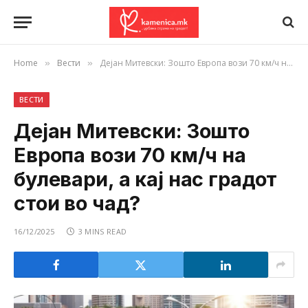
Home
Вести
Дејан Митевски: Зошто Европа вози 70 км/ч на булевари, а кај нас градот стои во чад?
»
»
ВЕСТИ
Дејан Митевски: Зошто
Европа вози 70 км/ч на
булевари, а кај нас градот
стои во чад?
16/12/2025
3 MINS READ