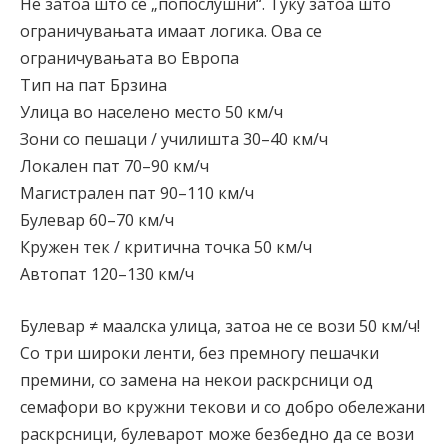
Не затоа што се „попослушни“. Туку затоа што
ограничувањата имаат логика. Ова се
ограничувањата во Европа
Тип на пат Брзина
Улица во населено место 50 км/ч
Зони со пешаци / училишта 30–40 км/ч
Локален пат 70–90 км/ч
Магистрален пат 90–110 км/ч
Булевар 60–70 км/ч
Кружен тек / критична точка 50 км/ч
Автопат 120–130 км/ч
Булевар ≠ маалска улица, затоа не се вози 50 км/ч!
Со три широки ленти, без премногу пешачки
премини, со замена на некои раскрсници од
семафори во кружни текови и со добро обележани
раскрсници, булеварот може безбедно да се вози