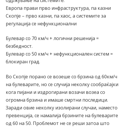
одржување на системите.
Европа прави прво инфраструктура, па казни
Скопје – прво казни, па хаос, а системите за
регулација се нефункционални
Булевар со 70 км/ч + логични решенија =
безбедност.
Булевар со 50 км/ч + нефункционален систем =
блокиран град.
Во Скопје порано се возеше со брзина од 60км/ч
на булеварите, но се случија неколку сообраќајки
кога пијани и издрогирани возачи возеа со
огромна брзина и имаше смртни последици.
Заради овие неколку изолирани случаи, наместо
превенција, се намалија брзините на булеварите
од 60 на 50. Проблемот не се реши затоа што