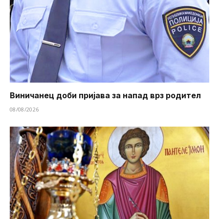
Виничанец доби пријава за напад врз родител
08/08/2026