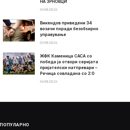
НА ЗРНОВЦИ
05/08/2026
Викендов приведени 34
возачи поради безобѕирно
управување
03/08/2026
ЖФК Каменица САСА со
победа ја отвори серијата
пријателски натпревари –
Речица совладана со 2:0
06/08/2026
ПОПУЛАРНО