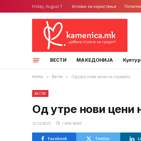
Friday, August 7
Услови за користење
Полити
ВЕСТИ
МАКЕДОНИЈА
Култур
Home
Вести
Од утре нови цени на горивата
»
»
ВЕСТИ
Од утре нови цени 
12/12/2025
1 MIN READ
Facebook
Twitter
L