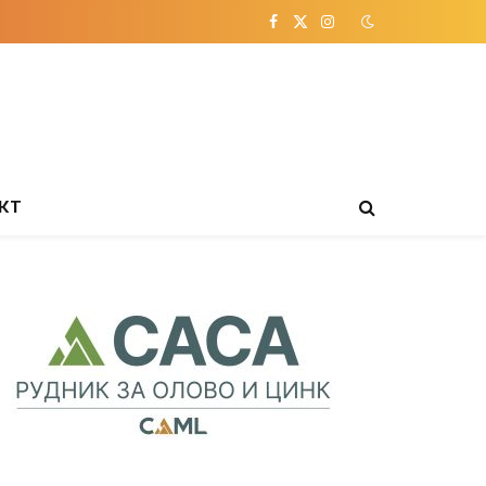
Facebook
X
Instagram
(Twitter)
КТ