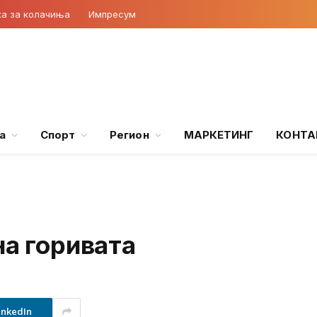
ка за колачиња
Импресум
а
Спорт
Регион
МАРКЕТИНГ
КОНТА
на горивата
inkedIn