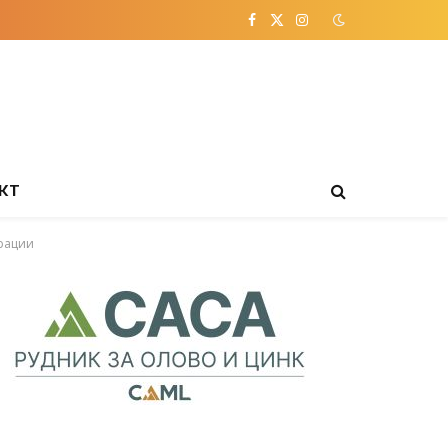
Facebook
X
Instagram
(Twitter)
КТ
ерации