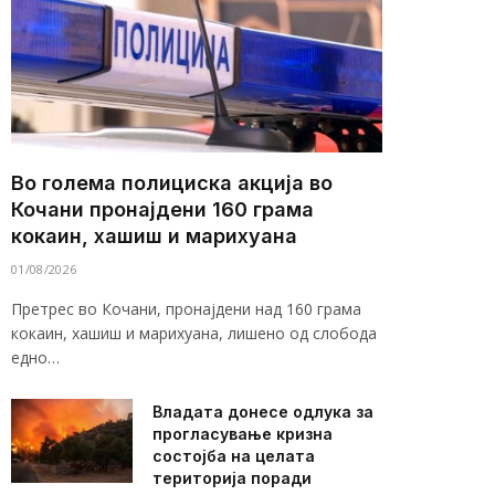
Во голема полициска акција во
Кочани пронајдени 160 грама
кокаин, хашиш и марихуана
01/08/2026
Претрес во Кочани, пронајдени над 160 грама
кокаин, хашиш и марихуана, лишено од слобода
едно…
Владата донесе одлука за
прогласување кризна
состојба на целата
територија поради