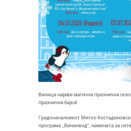
Виница најави магична празнична сезон
празнична бајка!
Градоначалникот Митко Костадиновски
програма „Виниленд“, наменета за сите