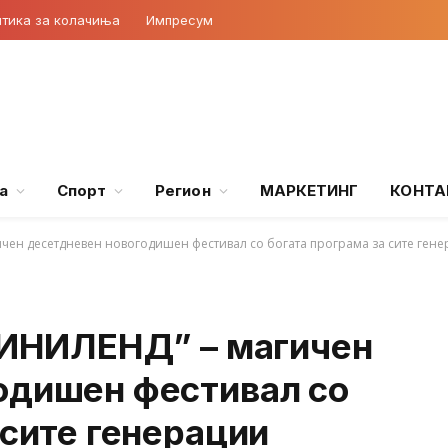
тика за колачиња
Импресум
а
Спорт
Регион
МАРКЕТИНГ
КОНТА
ичен десетдневен новогодишен фестивал со богата програма за сите ген
“ВИНИЛЕНД” – магичен
одишен фестивал со
 сите генерации