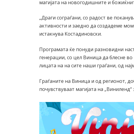
магијата на новогодишните и божиќни
„Драги сограѓани, со радост ве покан
активности и заедно да создадеме мом
истакнува Костадиновски.
Програмата ќе понуди разновидни наст
генерации, со цел Виница да блесне во
лицата на на сите наши граѓани, од нај
Граѓаните на Виница и од регионот, доб
почувствуваат магијата на „Виниленд“ з