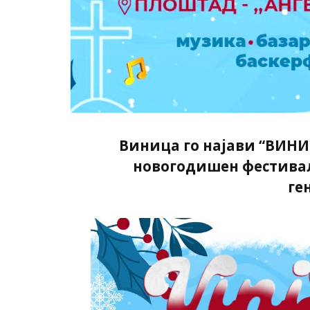
Виница го најави “ВИНИ
новогодишен фестивал 
ге