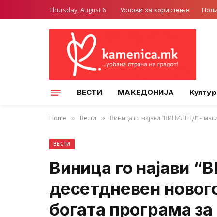
Thursday, August 6
Услови за користење
Поли
ВЕСТИ
МАКЕДОНИЈА
Култур
Home
Вести
Виница го најави “ВИНИЛЕНД” – маг
»
»
ВЕСТИ
Виница го најави 
десетдневен новог
богата програма за