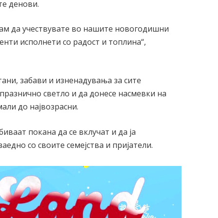
те денови.
увам да учествувате во нашите новогодишни
енти исполнети со радост и топлина“,
ани, забави и изненадувања за сите
 празнично светло и да донесе насмевки на
мали до највозрасни.
иваат покана да се вклучат и да ја
аедно со своите семејства и пријатели.