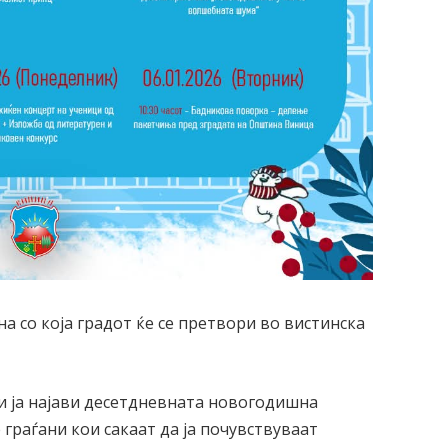
а со која градот ќе се претвори во вистинска
 ја најави десетдневната новогодишна
 граѓани кои сакаат да ја почувствуваат