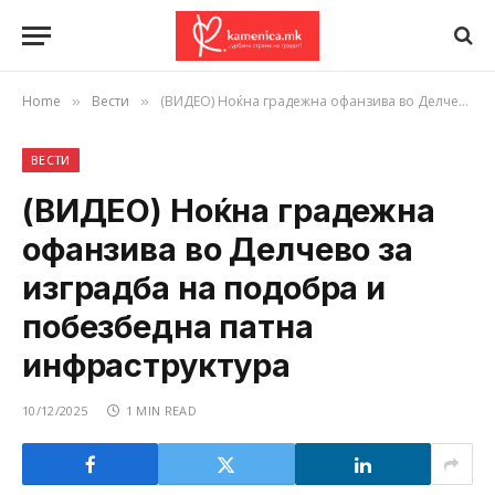
Home
Вести
(ВИДЕО) Ноќна градежна офанзива во Делчево за изградба на подобра и побезбедна патна инфраструктура
»
»
ВЕСТИ
(ВИДЕО) Ноќна градежна
офанзива во Делчево за
изградба на подобра и
побезбедна патна
инфраструктура
10/12/2025
1 MIN READ