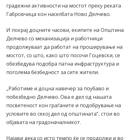
градежни активности на мостот преку реката
Габровчица кон населбата Ново Делчево.
И покрај доцните часови, екипите на Општина
Делчево со механизација и работници
продолжуваат да работат на проширување на
мостот, со што, како што посочи Гоцевски, се
обезбедува подобра патна инфраструктура и
поголема безбедност за сите жители.
„Работиме и доцна навечер за поубаво и
побезбедно Делчево. Ова е дел од нашата
посветеност кон граѓаните и подобрување на
условите во секој дел од општината“, стои во
објавата на градоначалникот.
Најави дека со исто темпо ќе се продолжи и во