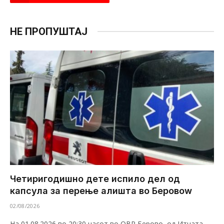
НЕ ПРОПУШТАЈ
Четиригодишно дете испило дел од
капсула за перење алишта во Беровоw
02/08/2026
На 01.08.2026 во 20:30 часот во ОВР Берово, од Итната