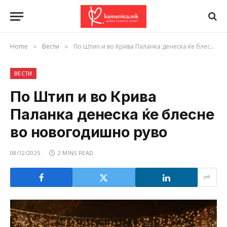
Home
Вести
По Штип и во Крива Паланка денеска ќе блесне во новогодишно руво
»
»
ВЕСТИ
По Штип и во Крива
Паланка денеска ќе блесне
во новогодишно руво
08/12/2025
2 MINS READ