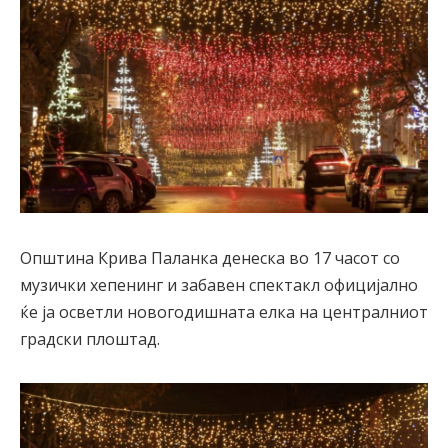
Општина Крива Паланка денеска во 17 часот со
музички хепенинг и забавен спектакл официјално
ќе ја осветли новогодишната елка на централниот
градски плоштад.