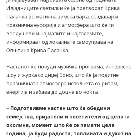
Илјадниците светилки ќе ја претворат Крива
Паланка во магична зимска бајка, создавајќи
празнична еуфорија и атмосфера што ќе ги
воодушеви и најмалите и најголемите,
информираат од локалната самоуправа на
Општина Крива Паланка.
Настанот ќе понуди музичка програма, интересно
шоу и журка со диџеј Боно, што ќе ја подигне
празничната атмосфера исполнета со ритам,
енергија и забава до доцна во ноќта.
– Подготвивме настан што ќе обедини
семејства, пријатели и посетители од целата
околина, момент што ќе се памети цела
година, ја буди радоста, топлината и духот на