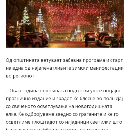
Од општината ветуваат забавна програма и старт
на една од највпечатливите зимски манифестации
во регионот.
– Оваа година општината подготви уште посјајно
празнично издание и градот ќе блесне во полн сјај
со свеченото осветлување на новогодишната
елка. Ќе одбројуваме заедно со граѓаните и ќе го
осветлиме плоштадот со илјадници светилки што
ја најавуваат најубавата сезона од годината.