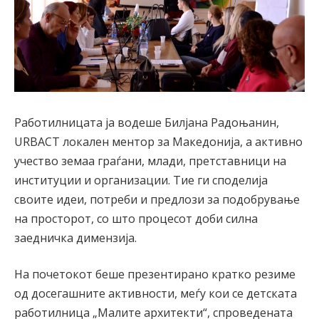
Работилницата ја водеше Билјана Радоњанин,
URBACT локален ментор за Македонија, а активно
учество земаа граѓани, млади, претставници на
институции и организации. Тие ги споделија
своите идеи, потреби и предлози за подобрување
на просторот, со што процесот доби силна
заедничка димензија.
На почетокот беше презентирано кратко резиме
од досегашните активности, меѓу кои се детската
работилница „Малите архитекти“, спроведената