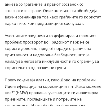
анкета со граѓаните и првиот состанок со
засегнатите страни. Овие активности обезбедија
важни сознанија за тоа како граѓаните го користат
паркот и со кои предизвици се соочуваат.
Учесниците заеднички го дефинираа и главниот
проблем: просторот во Градскиот парк не се
користи доволно, пред сè поради ограничена
пристапност и недоволна безбедност, што ја
намалува неговата инклузивност и го ограничува
користењето од различни групи.
Преку ко-дизајн алатки, како Дрво на проблеми,
Идентификација на корисници и т.н. „Како можеме
ние?“ (HMW) прашања, учесниците ги анализираа
причините, последиците и потребите на
корисниците. На крајот беше формулирано