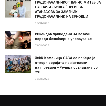
ГРАДОНАЧАЛНИКОТ ВАНЧО МИТЕВ ЈА
НАЗНАЧИ ЉУПКА ЃОРГИЕВА
АТАНАСОВА ЗА ЗАМЕНИК
ГРАДОНАЧАЛНИК НА ЗРНОВЦИ
05/08/2026
Викендов приведени 34 возачи
поради безобѕирно управување
03/08/2026
ЖФК Каменица САСА со победа ја
отвори серијата пријателски
натпревари – Речица совладана со
2:0
06/08/2026