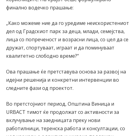
финално водечко прашање:
„Како можеме ние да го уредиме неискористениот
дел од Градскиот парк за деца, млади, семејства,
лица со попреченост и возрасни лица, со цел да се
дружат, спортуваат, играат и да поминуваат
квалитетно слободно време?“
Ова прашање ќе претставува основа за развој на
идејни решенија и конкретни интервенции во
следните фази од проектот.
Во претстојниот период, Општина Виница и
URBACT тимот ќе продолжат со активности за
вклучување на заедницата преку нови
работилници, теренска работа и консултации, со