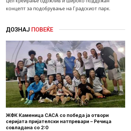
цел креирање одржлив и широко поддржан
концепт за подобрување на Градскиот парк.
ДОЗНАЈ
ПОВЕЌЕ
ЖФК Каменица САСА со победа ја отвори
серијата пријателски натпревари – Речица
совладана со 2:0