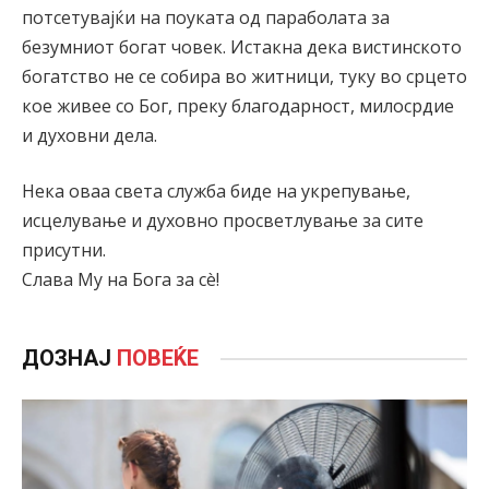
потсетувајќи на поуката од параболата за
безумниот богат човек. Истакна дека вистинското
богатство не се собира во житници, туку во срцето
кое живее со Бог, преку благодарност, милосрдие
и духовни дела.
Нека оваа света служба биде на укрепување,
исцелување и духовно просветлување за сите
присутни.
Слава Му на Бога за сè!
ДОЗНАЈ
ПОВЕЌЕ