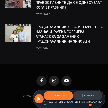
ПРАВОСЛАВНИТЕ ДА СЕ ОДНЕСУВААТ
КОГА Е ПРАЗНИК?
07/08/2026
ГРАДОНАЧАЛНИКОТ ВАНЧО МИТЕВ ЈА
НАЗНАЧИ ЉУПКА ЃОРГИЕВА
АТАНАСОВА ЗА ЗАМЕНИК
ГРАДОНАЧАЛНИК НА ЗРНОВЦИ
05/08/2026
Facebook
Instagram
YouTube
© 2026 KAMENICA.MK. Designed by
MKNET
.
ЛАКОСТА
КОЧАНИ
РАДИО ЛАКОСТА • 103,3 FM • LIVE STREAM • BEST HITS & BALKAN BEATS
РАДИ