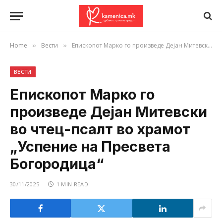
Home
Вести
Епископот Марко го произведе Дејан Митевски во чтец-псалт во храмот „Успение на Пресвета Богородица“
»
»
ВЕСТИ
Епископот Марко го
произведе Дејан Митевски
во чтец-псалт во храмот
„Успение на Пресвета
Богородица“
30/11/2025
1 MIN READ