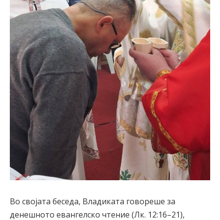
Во својата беседа, Владиката говореше за
денешното евангелско чтение (Лк. 12:16–21),