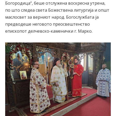
Богородица“, беше отслужена воскресна утрена,
по што следеа света Божествена литургија и општ
маслосвет за верниот народ. Богослужбата ја
предводеше неговото преосвештенство
епископот делчевско-каменички г. Марко.