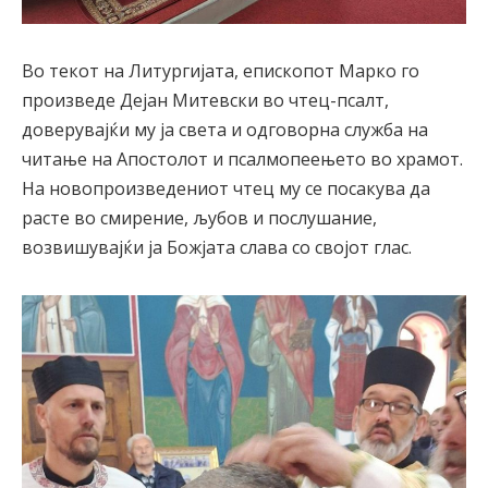
Во текот на Литургијата, епископот Марко го
произведе Дејан Митевски во чтец-псалт,
доверувајќи му ја света и одговорна служба на
читање на Апостолот и псалмопеењето во храмот.
На новопроизведениот чтец му се посакува да
расте во смирение, љубов и послушание,
возвишувајќи ја Божјата слава со својот глас.