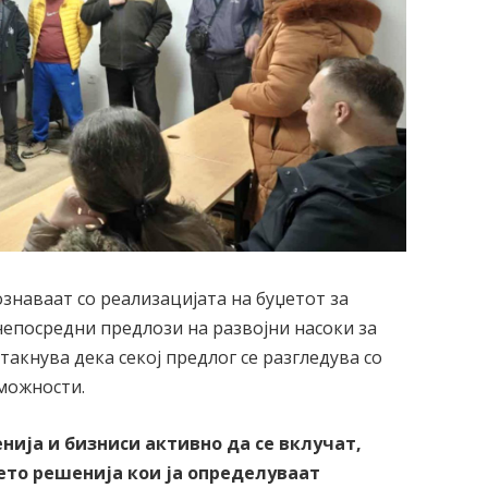
ознаваат со реализацијата на буџетот за
непосредни предлози на развојни насоки за
такнува дека секој предлог се разгледува со
 можности.
нија и бизниси активно да се вклучат,
ето решенија кои ја определуваат