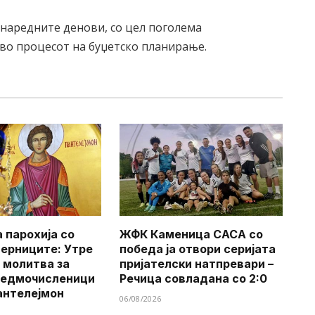
наредните денови, со цел поголема
 во процесот на буџетско планирање.
 парохија со
ЖФК Каменица САСА со
верниците: Утре
победа ја отвори серијата
 молитва за
пријателски натпревари –
Седмочисленици
Речица совладана со 2:0
антелејмон
06/08/2026