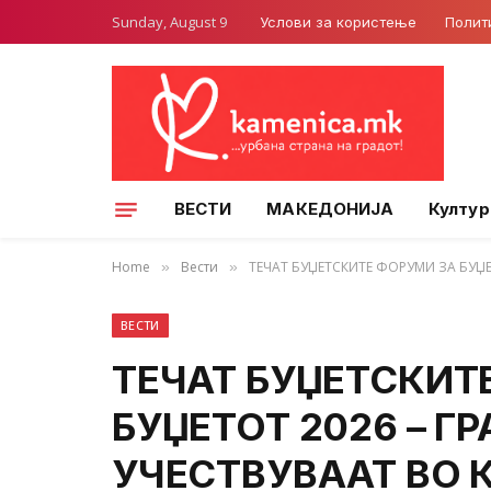
Sunday, August 9
Услови за користење
Полит
ВЕСТИ
МАКЕДОНИЈА
Култур
Home
Вести
ТЕЧАТ БУЏЕТСКИТЕ ФОРУМИ ЗА БУЏ
»
»
ВЕСТИ
ТЕЧАТ БУЏЕТСКИТ
БУЏЕТОТ 2026 – Г
УЧЕСТВУВААТ ВО 