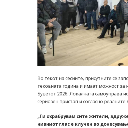
Во текот на сесиите, присутните се зап
тековната година и имаат можност за 
Буџетот 2026. Локалната самоуправа ис
сериозен пристап и согласно реалните
„Ги охрабрувам сите жители, здруже
нивниот глас е клучен во донесувањ