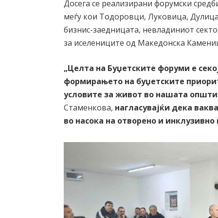
Досега се реализирани форумски средб
меѓу кои Тодоровци, Луковица, Дулица 
бизнис-заедницата, невладиниот секто
за иселениците од Македонска Камени
„Целта на Буџетските форуми е секо
формирањето на буџетските приорит
условите за живот во нашата општи
Стаменкова,
нагласувајќи
дека вакв
во насока на отворено и инклузивно