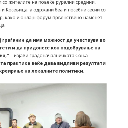
и со жителите на повеќе рурални средини,
и Косевица, а одржани беа и посебни сесии со
р, како и онлајн форум првенствено наменет
ца.
ј граѓанин да има можност да учествува во
ети и да придонесе кон подобрување на
на,“
– изјави градоначалничката Соња
ата практика веќе дава видливи резултати
 креирање на локалните политики.