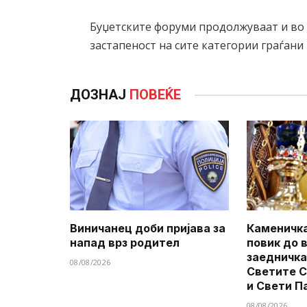
Буџетските форуми продолжуваат и во 
застапеност на сите категории граѓани
ДОЗНАЈ
ПОВЕЌЕ
Виничанец доби пријава за
Каменичка
напад врз родител
повик до 
заедничка
08/08/2026
Светите 
и Свети П
08/08/2026