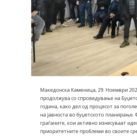
Македонска Каменица, 29. Ноември 20
продолжува со спроведување на Буџетс
година, како дел од процесот за погол
на јавноста во буџетското планирање. 
граѓаните, кои активно изнесуваат ид
приоритетните проблеми во своите ср