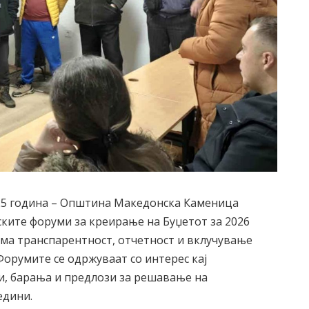
25 година – Општина Македонска Каменица
ките форуми за креирање на Буџетот за 2026
ема транспарентност, отчетност и вклучување
Форумите се одржуваат со интерес кај
еи, барања и предлози за решавање на
едини.