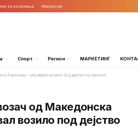
ика за колачиња
Импресум
а
Спорт
Регион
МАРКЕТИНГ
КОНТА
ка Камeница – управувал возило под дејство на алкохол
возач од Македонска
ал возило под дејство