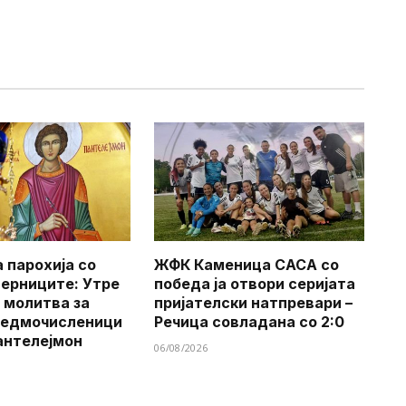
 парохија со
ЖФК Каменица САСА со
верниците: Утре
победа ја отвори серијата
 молитва за
пријателски натпревари –
Седмочисленици
Речица совладана со 2:0
антелејмон
06/08/2026