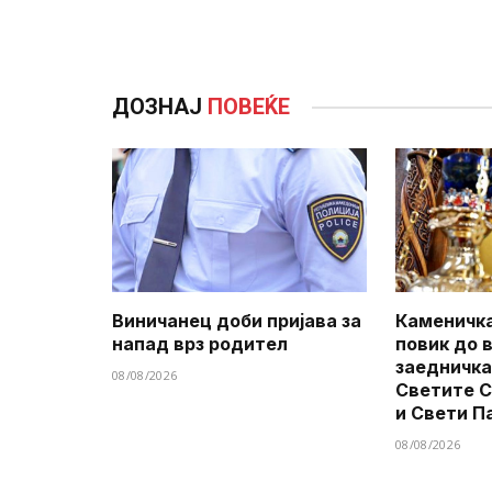
ДОЗНАЈ
ПОВЕЌЕ
Виничанец доби пријава за
Каменичка
напад врз родител
повик до 
заедничка
08/08/2026
Светите 
и Свети П
08/08/2026