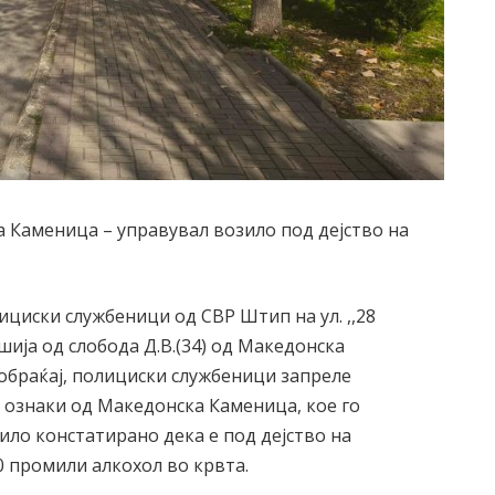
 Камeница – управувал возило под дејство на
лициски службеници од СВР Штип на ул. ,,28
шија од слобода Д.В.(34) од Македонска
обраќај, полициски службеници запреле
и ознаки од Македонска Каменица, кое го
било констатирано дека е под дејство на
0 промили алкохол во крвта.