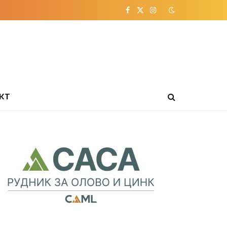
Facebook
X
Instagram
(Twitter)
КТ