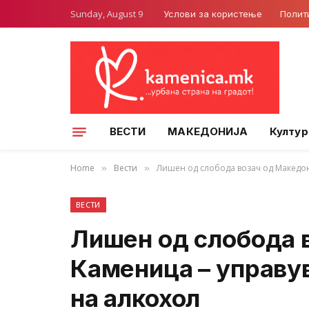
Sunday, August 9
Услови за користење
Полит
ВЕСТИ
МАКЕДОНИЈА
Култур
Home
Вести
Лишен од слобода возач од Македонс
»
»
ВЕСТИ
Лишен од слобода 
Камeница – управув
на алкохол