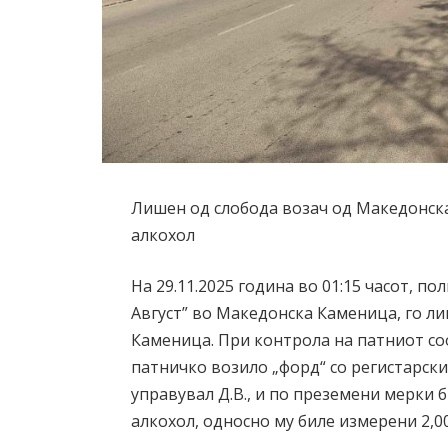
Лишен од слобода возач од Македонска
алкохол
На 29.11.2025 година во 01:15 часот, по
Август” во Македонска Каменица, го ли
Каменица. При контрола на патниот со
патничко возило „форд“ со регистарск
управувал Д.В., и по преземени мерки 
алкохол, односно му биле измерени 2,0