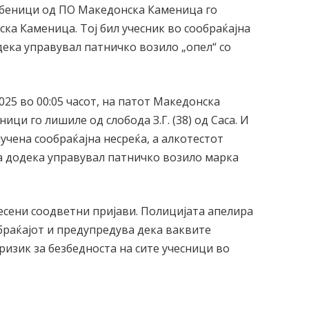
беници од ПО Македонска Каменица го
нска Каменица. Тој бил учесник во сообраќајна
дека управувал патничко возило „опел“ со
025 во 00:05 часот, на патот Македонска
ици го лишиле од слобода З.Г. (38) од Саса. И
учена сообраќајна несреќа, а алкотестот
а додека управувал патничко возило марка
есени соодветни пријави. Полицијата апелира
браќајот и предупредува дека ваквите
изик за безбедноста на сите учесници во