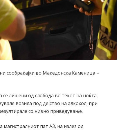
ни сообраќајки во Македонска Каменица –
 се лишени од слобода во текот на ноќта,
увале возила под дејство на алкохол, при
резултирале со нивно приведување.
на магистралниот пат А3, на излез од