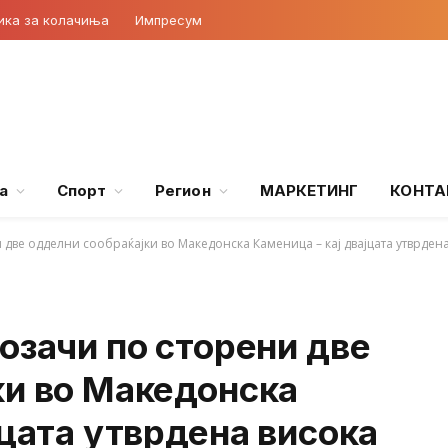
ика за колачиња
Импресум
а
Спорт
Регион
МАРКЕТИНГ
КОНТА
 две одделни сообраќајки во Македонска Каменица – кај двајцата утврде
озачи по сторени две
ки во Македонска
јцата утврдена висока