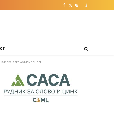
Facebook
X
Instagram
(Twitter)
КТ
на висока алкохолизираност