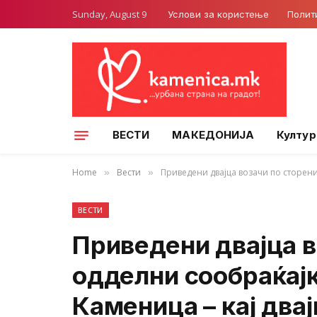
Sunday, August 9
Услови за користење
Полит
ВЕСТИ
МАКЕДОНИЈА
Култур
Home
Вести
Приведени двајца возачи по сторени
»
»
ВЕСТИ
Приведени двајца в
одделни сообраќај
Каменица – кај два