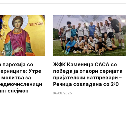
 парохија со
ЖФК Каменица САСА со
верниците: Утре
победа ја отвори серијата
 молитва за
пријателски натпревари –
Седмочисленици
Речица совладана со 2:0
антелејмон
06/08/2026