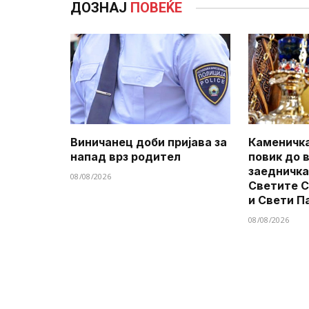
ДОЗНАЈ
ПОВЕЌЕ
Виничанец доби пријава за
Каменичка
напад врз родител
повик до 
заедничка
08/08/2026
Светите 
и Свети П
08/08/2026