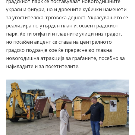
градскиот парк се поставуваат новогодишните
украси и фигури, но и дрвените куќички наменети
за угостителска-трговска дејност. Украсувањето се
реализира по утврден план и, освен градскиот
парк, ќе ги опфати и главните улици низ градот,
но посебен акцент се става на централното
градско подрачје кое ќе прерасне во главна
новогодишна атракција за граѓаните, посебно за
најмладите и за посетителите.