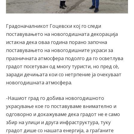
Градоначалникот Гоцевски кој го следи
поставувањето на новогодишната декорација
истакна дека оваа година порано започна
поставувањето на новогодишните украси за
празничната атмосфера подолго да го осветлува
градот посетуван од многу туристи, но пред сè,
заради дечињата кои со нетрпение ја очекуваат
новогодишната атмосфера.
-Нашиот град го добива новогодишното
украсување кое го поставуваме внимателно и
одговорно и докажуваме дека градот не е само
збир на улици и друга инфраструктура, туку
градот дише со нашата енергија, а граѓаните