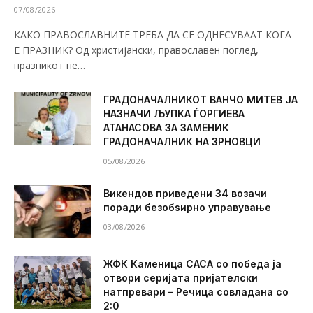
07/08/2026
КАКО ПРАВОСЛАВНИТЕ ТРЕБА ДА СЕ ОДНЕСУВААТ КОГА
Е ПРАЗНИК? Од христијански, православен поглед,
празникот не…
ГРАДОНАЧАЛНИКОТ ВАНЧО МИТЕВ ЈА
НАЗНАЧИ ЉУПКА ЃОРГИЕВА
АТАНАСОВА ЗА ЗАМЕНИК
ГРАДОНАЧАЛНИК НА ЗРНОВЦИ
05/08/2026
Викендов приведени 34 возачи
поради безобѕирно управување
03/08/2026
ЖФК Каменица САСА со победа ја
отвори серијата пријателски
натпревари – Речица совладана со
2:0