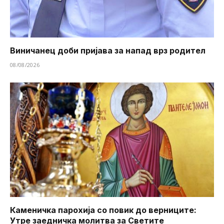
Виничанец доби пријава за напад врз родител
08/08/2026
Каменичка парохија со повик до верниците:
Утре заедничка молитва за Светите