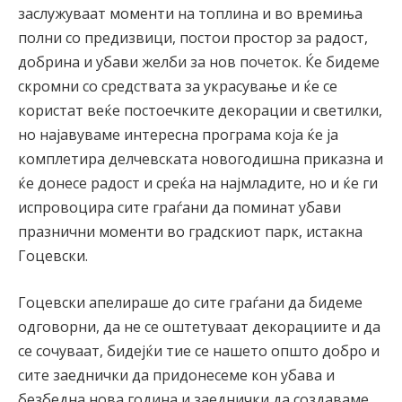
заслужуваат моменти на топлина и во времиња
полни со предизвици, постои простор за радост,
добрина и убави желби за нов почеток. Ќе бидеме
скромни со средствата за украсување и ќе се
користат веќе постоечките декорации и светилки,
но најавуваме интересна програма која ќе ја
комплетира делчевската новогодишна приказна и
ќе донесе радост и среќа на најмладите, но и ќе ги
испровоцира сите граѓани да поминат убави
празнични моменти во градскиот парк, истакна
Гоцевски.
Гоцевски апелираше до сите граѓани да бидеме
одговорни, да не се оштетуваат декорациите и да
се сочуваат, бидејќи тие се нашето општо добро и
сите заеднички да придонесеме кон убава и
безбедна нова година и заеднички да создаваме