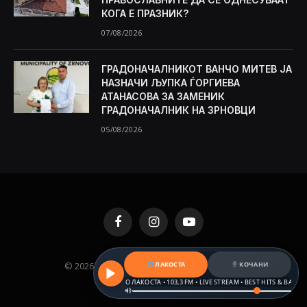
КОГА Е ПРАЗНИК?
07/08/2026
ГРАДОНАЧАЛНИКОТ ВАНЧО МИТЕВ ЈА
НАЗНАЧИ ЉУПКА ЃОРГИЕВА
АТАНАСОВА ЗА ЗАМЕНИК
ГРАДОНАЧАЛНИК НА ЗРНОВЦИ
05/08/2026
Facebook
Instagram
YouTube
© 2026 KAMENICA.MK. Designed by
MKNET
.
ЛАКОСТА
КОЧАНИ
РАДИО ЛАКОСТА • 103,3 FM • LIVE STREAM • BEST HITS & BALKAN BEA