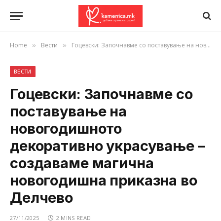
Home
Вести
Гоцевски: Започнавме со поставување на новогодишното декоративно украсување – создаваме магична новогодишна приказна во Делчево
»
»
ВЕСТИ
Гоцевски: Започнавме со
поставување на
новогодишното
декоративно украсување –
создаваме магична
новогодишна приказна во
Делчево
27/11/2025
2 MINS READ