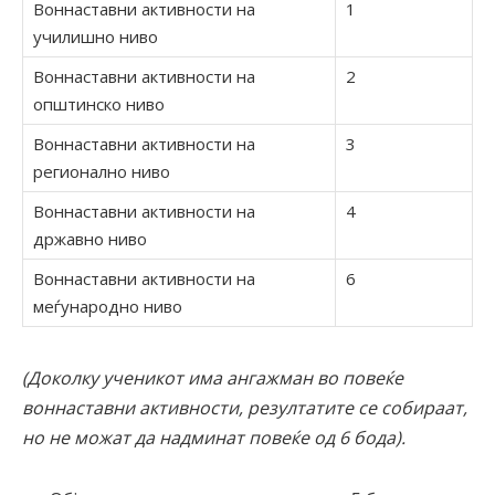
Воннаставни активности на
1
училишно ниво
Воннаставни активности на
2
општинско ниво
Воннаставни активности на
3
регионално ниво
Воннаставни активности на
4
државно ниво
Воннаставни активности на
6
меѓународно ниво
(Доколку
ученикот
има ангажман во повеќе
воннаставни активности, резултатите се собираат,
но не можат да надминат повеќе од 6 бода).