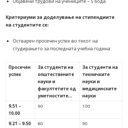
Објавени трудови на учениците – 5 бода.
Критериуми за доделување на стипендиите
на
студентите
се:
Остварен просечен успех во текот на
студирањето за последната учебна година:
Просечен
За студенти на
За студенти на
успех
општествените
техничките
науки и
науки и
факултетите од
медицинските
уметностите
…
науки
9.51 –
90
100
10.00
9.21 – 9.50
80
90