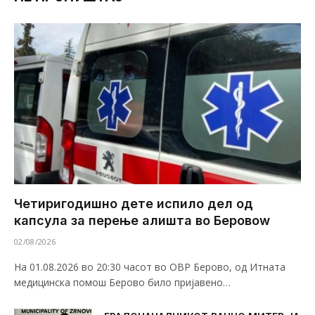
Четиригодишно дете испило дел од
капсула за перење алишта во Беровоw
02/08/2026
На 01.08.2026 во 20:30 часот во ОВР Берово, од Итната
медицинска помош Берово било пријавено…