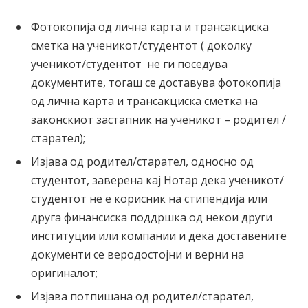
Фотокопија од лична карта и трансакциска
сметка на ученикот/студентот ( доколку
ученикот/студентот не ги поседува
документите, тогаш се доставува фотокопија
од лична карта и трансакциска сметка на
законскиот застапник на ученикот – родител /
старател);
Изјава од родител/старател, односно од
студентот, заверена кај Нотар дека ученикот/
студентот не е корисник на стипендија или
друга финансиска поддршка од некои други
институции или компании и дека доставените
документи се веродостојни и верни на
оригиналот;
Изјава потпишана од родител/старател,