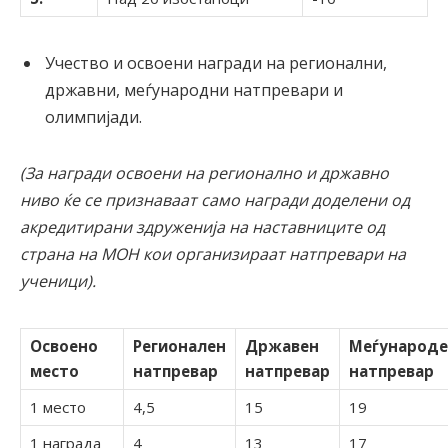
Учество и освоени награди на регионални,
државни, меѓународни натпревари и
олимпијади.
(За награди освоени на регионално и државно
ниво ќе се признаваат само награди доделени од
акредитирани здруженија на наставниците од
страна на МОН кои организираат натпревари на
ученици).
Освоено
Регионален
Државен
Меѓународ
место
натпревар
натпревар
натпревар
1 место
4,5
15
19
1 награда
4
13
17