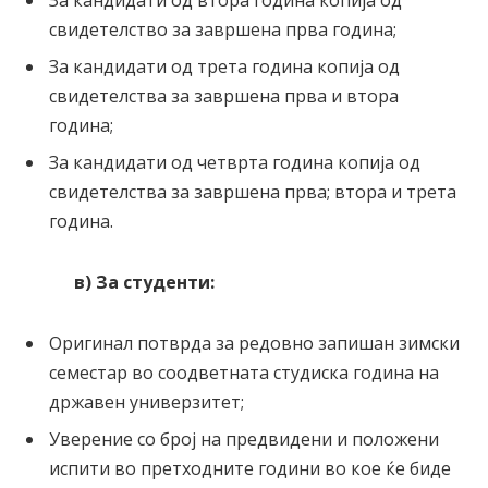
За кандидати од втора година копија од
свидетелство за завршена прва година;
За кандидати од трета година копија од
свидетелства за завршена прва и втора
година;
За кандидати од четврта година копија од
свидетелства за завршена прва; втора и трета
година.
в) За студенти:
Оригинал потврда за редовно запишан зимски
семестар во соодветната студиска година на
државен универзитет;
Уверение со број на предвидени и положени
испити во претходните години во кое ќе биде