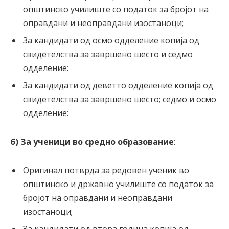
општинско училиште со податок за бројот на
оправдани и неоправдани изостаноци;
За кандидати од осмо одделение копија од
свидетелства за завршено шесто и седмо
одделение:
За кандидати од деветто одделение копија од
свидетелства за завршено шесто; седмо и осмо
одделение:
б) За ученици во средно образование
:
Оригинал потврда за редовен ученик во
општинско и државно училиште со податок за
бројот на оправдани и неоправдани
изостаноци;