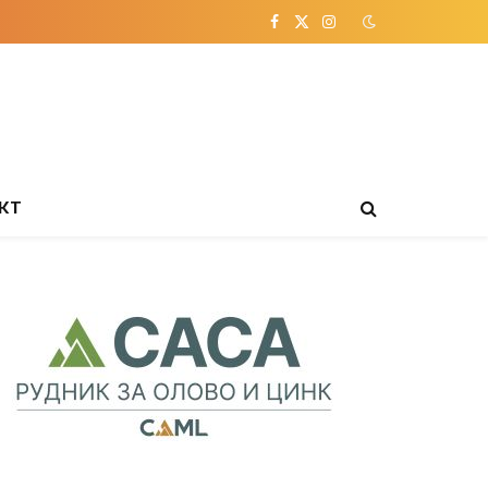
Facebook
X
Instagram
(Twitter)
КТ