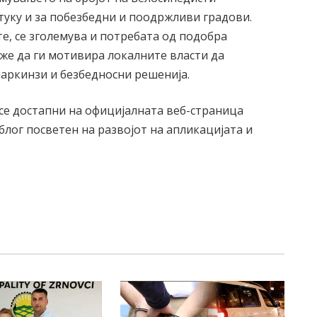
 туку и за побезбедни и поодржливи градови.
е, се зголемува и потребата од подобра
же да ги мотивира локалните власти да
паркинзи и безбедносни решенија.
се достапни на официјалната веб-страница
т блог посветен на развојот на апликацијата и