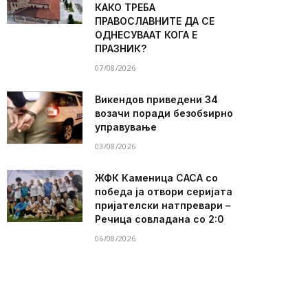
КАКО ТРЕБА
ПРАВОСЛАВНИТЕ ДА СЕ
ОДНЕСУВААТ КОГА Е
ПРАЗНИК?
07/08/2026
Викендов приведени 34
возачи поради безобѕирно
управување
03/08/2026
ЖФК Каменица САСА со
победа ја отвори серијата
пријателски натпревари –
Речица совладана со 2:0
06/08/2026