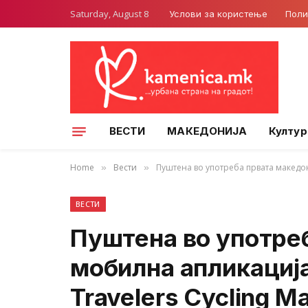
Saturday, August 8
Услови за користење
Поли
ВЕСТИ
МАКЕДОНИЈА
Култур
Home
Вести
Пуштена во употреба првата македон
»
»
ВЕСТИ
Пуштена во употре
мобилна апликација
Travelers Cycling M