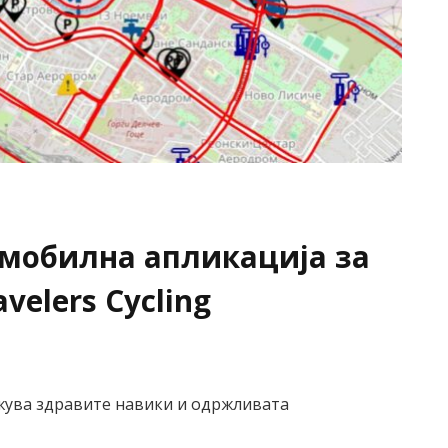
 мобилна апликација за
velers Cycling
жува здравите навики и одржливата