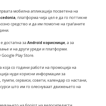
првата мобилна апликација посветена на
acedonia
, платформа чија цел е да го поттикне
озно средство и да им помогне на граѓаните
дини.
 е достапна за
Android корисници
, а за
ање и на други уреди и платформи.
Google Play Store.
а која со години работи на промоција на
ација нуди корисни информации за
 пумпи, сервиси, совети, календар со настани,
есурси што им го олеснуваат движењето на
мувањето на бројот на велосипедисти