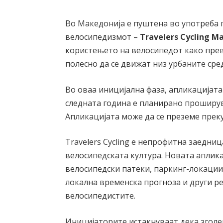
Во Македонија е пуштена во употреба 
велосипедизмот –
Travelers Cycling M
користењето на велосипедот како прев
полесно да се движат низ урбаните сре
Во оваа иницијална фаза, апликацијата
следната година е планирано проширув
Апликацијата може да се преземе преку 
Travelers Cycling е непрофитна заедниц
велосипедската култура. Новата аплик
велосипедски патеки, паркинг-локации,
локална временска прогноза и други р
велосипедистите.
Иницијаторите истакнуваат дека зголе