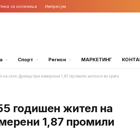
тика за колачиња
Импресум
а
Спорт
Регион
МАРКЕТИНГ
КОНТА
 на село Дулица при измерени 1,87 промили аклохол во крвта
55 годишен жител на
змерени 1,87 промили