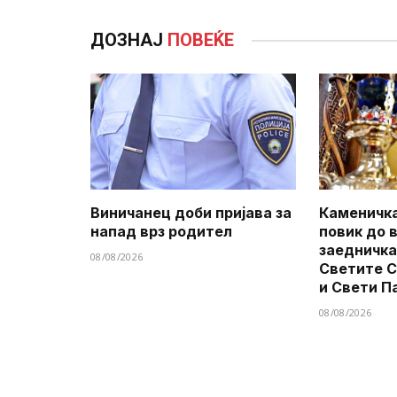
ДОЗНАЈ
ПОВЕЌЕ
Виничанец доби пријава за
Каменичка
напад врз родител
повик до 
заедничка
08/08/2026
Светите 
и Свети П
08/08/2026