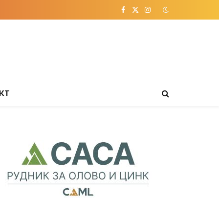
Facebook
X
Instagram
(Twitter)
КТ