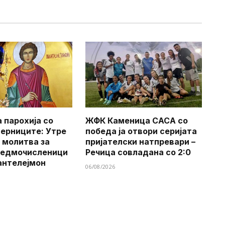
 парохија со
ЖФК Каменица САСА со
верниците: Утре
победа ја отвори серијата
 молитва за
пријателски натпревари –
Седмочисленици
Речица совладана со 2:0
антелејмон
06/08/2026