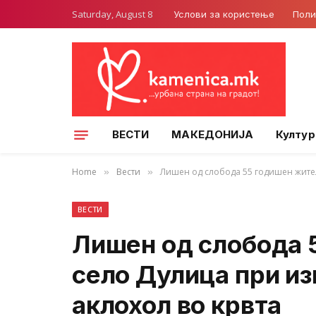
Saturday, August 8
Услови за користење
Поли
ВЕСТИ
МАКЕДОНИЈА
Култур
Home
Вести
Лишен од слобода 55 годишен жител
»
»
ВЕСТИ
Лишен од слобода 
село Дулица при и
аклохол во крвта