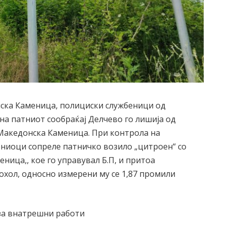
онска Каменица, полициски службеници од
на патниот сообраќај Делчево го лишија од
 Македонска Каменица. При контрола на
ениоци сопреле патничко возило „цитроен“ со
ница,, кое го управувал Б.П, и притоа
кохол, односно измерени му се 1,87 промили
за внатрешни работи