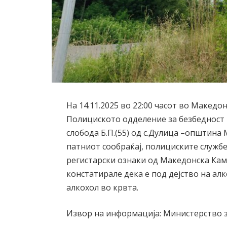
На 14.11.2025 во 22:00 часот во Макед
Полициското одделение за безбедност 
слобода Б.П.(55) од с.Дулица –општина
патниот сообраќај, полициските служб
регистарски ознаки од Македонска Каме
констатирале дека е под дејство на ал
алкохол во крвта.
Извор на информација: Министерство 