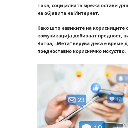
Така, социјалната мрежа остави длаб
на објавите на Интернет.
Како што навиките на корисниците с
комуникација добиваат предност, н
Затоа, „Мета“ верува дека е време 
поедноставно корисничко искуство.