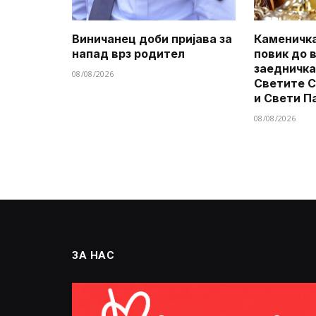
Виничанец доби пријава за
Каменичка
напад врз родител
повик до 
заедничка
08/08/2026
Светите 
и Свети П
08/08/2026
ЗА НАС