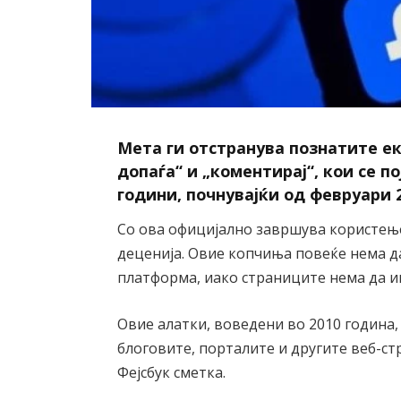
Мета ги отстранува познатите ек
допаѓа“ и „коментирај“, кои се п
години, почнувајќи од февруари 
Со ова официјално завршува користење
деценија. Овие копчиња повеќе нема д
платформа, иако страниците нема да и
Овие алатки, воведени во 2010 година
блоговите, порталите и другите веб-ст
Фејсбук сметка.