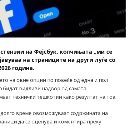
стензии на Фејсбук, копчињата „ми се
ојавуваа на страниците на други луѓе со
2026 година.
то на овие опции по повеќе од една и пол
а бидат видливи надвор од самата
маат технички тешкотии како резултат на тоа.
, долго време овозможуваат содржината на
раници да се оценува и коментира преку