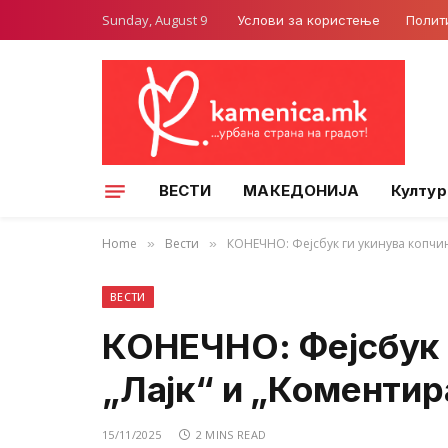
Sunday, August 9
Услови за користење
Полит
ВЕСТИ
МАКЕДОНИЈА
Култур
Home
Вести
КОНЕЧНО: Фејсбук ги укинува копчињ
»
»
ВЕСТИ
КОНЕЧНО: Фејсбук 
„Лајк“ и „Коментир
15/11/2025
2 MINS READ