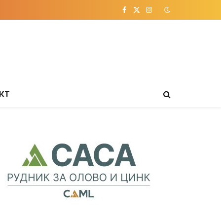
Facebook
X
Instagram
(Twitter)
КТ