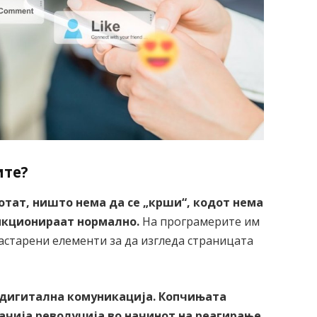
ите?
тат, ништо нема да се „крши“, кодот нема
нкционираат нормално.
На програмерите им
астарени елементи за да изгледа страницата
на дигитална комуникација. Копчињата
начија револуција во начинот на реагирање