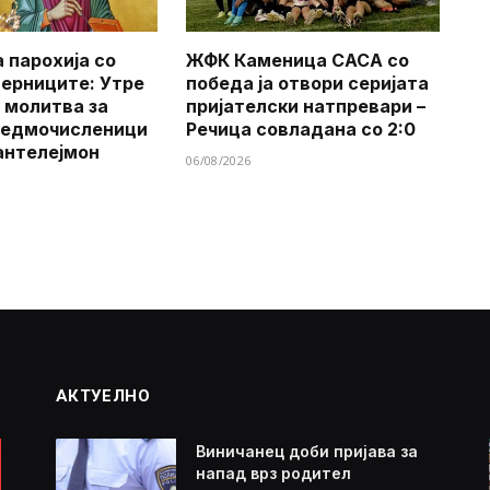
 парохија со
ЖФК Каменица САСА со
верниците: Утре
победа ја отвори серијата
 молитва за
пријателски натпревари –
Седмочисленици
Речица совладана со 2:0
антелејмон
06/08/2026
АКТУЕЛНО
Виничанец доби пријава за
напад врз родител