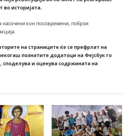
 во историјата.
ја насочени кон посовремени, побрзи
кција.
торите на страниците ќе се префрлат на
некогаш познатите додатоци на Фејсбук го
а, споделува и оценува содржината на