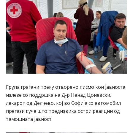
Група граѓани преку отворено писмо кон јавноста
излезе со поддршка на Д-р Ненад Цоневски,
лекарот од Делчево, кој во Софија со автомобил
прегази куче што предизвика остри реакции од
тамошната јавност.