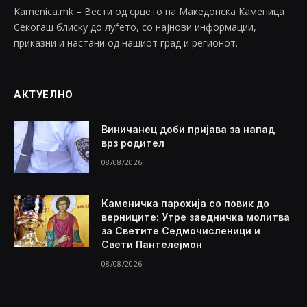
Kamenica.mk – Вести од срцето на Македонска Каменица
Секогаш блиску до луѓето, со најнови информации,
приказни и настани од нашиот град и регионот.
АКТУЕЛНО
Виничанец доби пријава за напад
врз родител
08/08/2026
Каменичка парохија со повик до
верниците: Утре заедничка молитва
за Светите Седмочисленици и
Свети Пантелејмон
08/08/2026