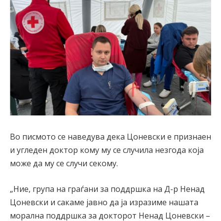
Во писмото се наведува дека Цоневски е признаен
и угледен доктор кому му се случила незгода која
може да му се случи секому.
„Ние, група на граѓани за поддршка на Д-р Ненад
Цоневски и сакаме јавно да ја изразиме нашата
морална поддршка за докторот Ненад Цоневски –