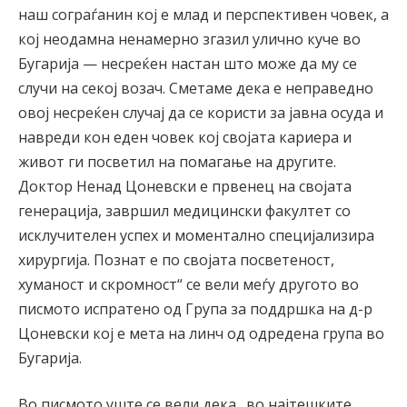
наш сограѓанин кој е млад и перспективен човек, а
кој неодамна ненамерно згазил улично куче во
Бугарија — несреќен настан што може да му се
случи на секој возач. Сметаме дека е неправедно
овој несреќен случај да се користи за јавна осуда и
навреди кон еден човек кој својата кариера и
живот ги посветил на помагање на другите.
Доктор Ненад Цоневски е првенец на својата
генерација, завршил медицински факултет со
исклучителен успех и моментално специјализира
хирургија. Познат е по својата посветеност,
хуманост и скромност“ се вели меѓу другото во
писмото испратено од Група за поддршка на д-р
Цоневски кој е мета на линч од одредена група во
Бугарија.
Во писмото уште се вели дека „во најтешките