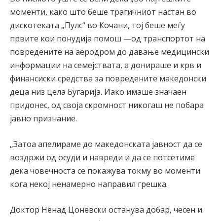
моменти, како што беше трагичниот настан во
дискотеката „Пулс“ во Кочани, тој беше меѓу
првите кои понудија помош —од транспортот на
повредените на аеродром до давање медицински
информации на семејствата, а донираше и крв и
финансиски средства за повредените македонски
деца низ цела Бугарија. Иако имаше значаен
придонес, од своја скромност никогаш не побара
јавно признание.
„Затоа апелираме до македонската јавност да се
воздржи од осуди и навреди и да се потсетиме
дека човечноста се покажува токму во моменти
кога некој ненамерно направил грешка.
Доктор Ненад Цоневски останува добар, чесен и