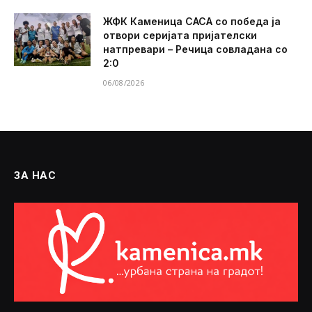
ЖФК Каменица САСА со победа ја
отвори серијата пријателски
натпревари – Речица совладана со
2:0
06/08/2026
ЗА НАС