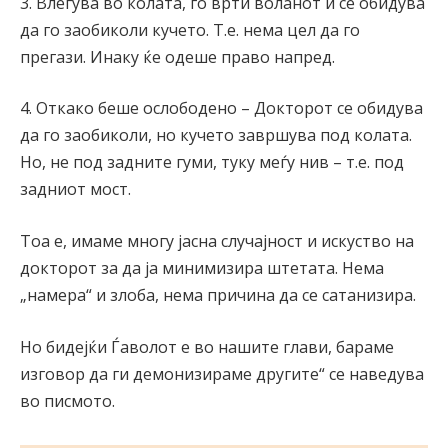
3. Влегува во колата, го врти воланот и се обидува
да го заобиколи кучето. Т.е. нема цел да го
прегази. Инаку ќе одеше право напред.
4. Откако беше ослободено – Докторот се обидува
да го заобиколи, но кучето завршува под колата.
Но, не под задните гуми, туку меѓу нив – т.е. под
задниот мост.
Тоа е, имаме многу јасна случајност и искуство на
докторот за да ја минимизира штетата. Нема
„намера“ и злоба, нема причина да се сатанизира.
Но бидејќи Ѓаволот е во нашите глави, бараме
изговор да ги демонизираме другите“ се наведува
во писмото.