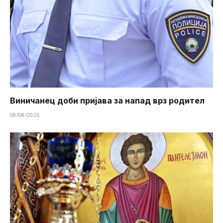
Виничанец доби пријава за напад врз родител
08/08/2026