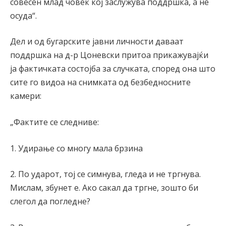
совесен млад човек кој заслужува поддршка, а не
осуда“.
Дел и од бугарските јавни личности даваат
поддршка на д-р Цоневски притоа прикажувајќи
ја фактичката состојба за случката, според она што
сите го видоа на снимката од безбедносните
камери:
„Фактите се следниве:
1. Удирање со многу мала брзина
2. По ударот, тој се симнува, гледа и не тргнува.
Мислам, збунет е. Ако сакал да тргне, зошто би
слегол да погледне?