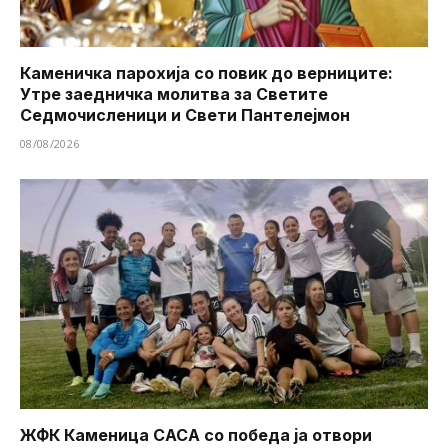
Каменичка парохија со повик до верниците:
Утре заедничка молитва за Светите
Седмочисленици и Свети Пантелејмон
08/08/2026
ЖФК Каменица САСА со победа ја отвори