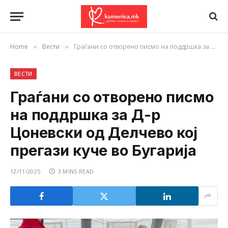
Home
Вести
Граѓани со отворено писмо на поддршка за Д-р Цоневски од Делчево кој прегази куче во Бугарија
»
»
ВЕСТИ
Граѓани со отворено писмо
на поддршка за Д-р
Цоневски од Делчево кој
прегази куче во Бугарија
12/11/2025
3 MINS READ