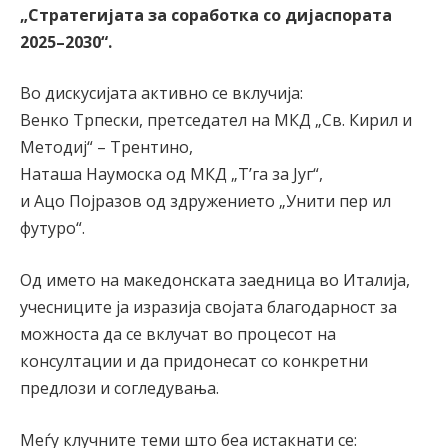
„Стратегијата за соработка со дијаспората
2025–2030“.
Во дискусијата активно се вклучија:
Венко Трпески, претседател на МКД „Св. Кирил и
Методиј“ – Трентино,
Наташа Наумоска од МКД „Т’га за Југ“,
и Ацо Појразов од здружението „Унити пер ил
футуро“.
Од името на македонската заедница во Италија,
учесниците ја изразија својата благодарност за
можноста да се вклучат во процесот на
консултации и да придонесат со конкретни
предлози и согледувања.
Меѓу клучните теми што беа истакнати се: