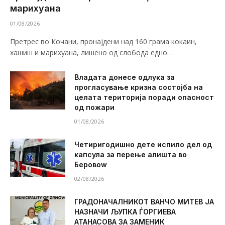
марихуана
01/08/2026
Претрес во Кочани, пронајдени над 160 грама кокаин,
хашиш и марихуана, лишено од слобода едно…
Владата донесе одлука за
прогласување кризна состојба на
целата територија поради опасност
од пожари
01/08/2026
Четиригодишно дете испило дел од
капсула за перење алишта во
Беровоw
02/08/2026
ГРАДОНАЧАЛНИКОТ ВАНЧО МИТЕВ ЈА
НАЗНАЧИ ЉУПКА ЃОРГИЕВА
АТАНАСОВА ЗА ЗАМЕНИК