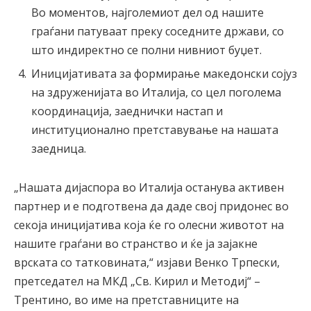
Во моментов, најголемиот дел од нашите
граѓани патуваат преку соседните држави, со
што индиректно се полни нивниот буџет.
Иницијативата за формирање македонски сојуз
на здруженијата во Италија, со цел поголема
координација, заеднички настап и
институционално претставување на нашата
заедница.
„Нашата дијаспора во Италија останува активен
партнер и е подготвена да даде свој придонес во
секоја иницијатива која ќе го олесни животот на
нашите граѓани во странство и ќе ја зајакне
врската со татковината,“ изјави Венко Трпески,
претседател на МКД „Св. Кирил и Методиј“ –
Трентино, во име на претставниците на