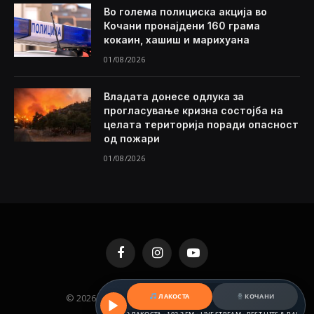
Во голема полициска акција во
Кочани пронајдени 160 грама
кокаин, хашиш и марихуана
01/08/2026
Владата донесе одлука за
прогласување кризна состојба на
целата територија поради опасност
од пожари
01/08/2026
Facebook
Instagram
YouTube
© 2026 KAMENICA.MK. Designed by
MKNET
.
ЛАКОСТА
КОЧАНИ