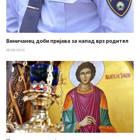
Виничанец доби пријава за напад врз родител
08/08/2026