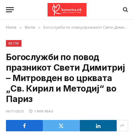
Home
Вести
Богослужби по повод празникот Свети Димитриј – Митровден во црквата „Св. Кирил и Методиј“ во Париз
»
»
ВЕСТИ
Богослужби по повод
празникот Свети Димитриј
– Митровден во црквата
„Св. Кирил и Методиј“ во
Париз
06/11/2025
1 MIN READ