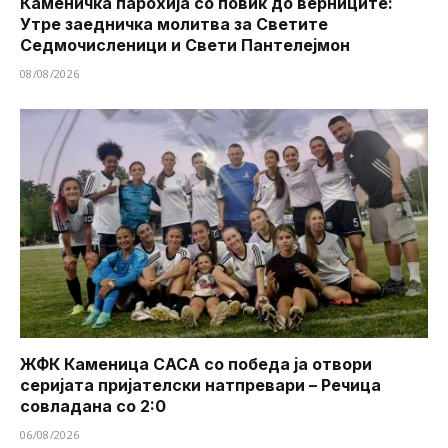
Каменичка парохија со повик до верниците:
Утре заедничка молитва за Светите
Седмочисленици и Свети Пантелејмон
08/08/2026
ЖФК Каменица САСА со победа ја отвори
серијата пријателски натпревари – Речица
совладана со 2:0
06/08/2026