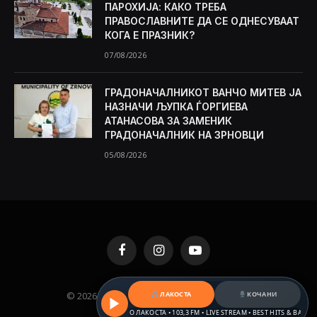
ПАРОХИЈА: КАКО ТРЕБА
ПРАВОСЛАВНИТЕ ДА СЕ ОДНЕСУВААТ
КОГА Е ПРАЗНИК?
07/08/2026
ГРАДОНАЧАЛНИКОТ ВАНЧО МИТЕВ ЈА
НАЗНАЧИ ЉУПКА ЃОРГИЕВА
АТАНАСОВА ЗА ЗАМЕНИК
ГРАДОНАЧАЛНИК НА ЗРНОВЦИ
05/08/2026
Facebook
Instagram
YouTube
© 2026 KAMENICA.MK. Designed by
MKNET
.
ЛАКОСТА
КОЧАНИ
РАДИО ЛАКОСТА • 103,3 FM • LIVE STREAM • BEST HITS & BALKAN BEAT