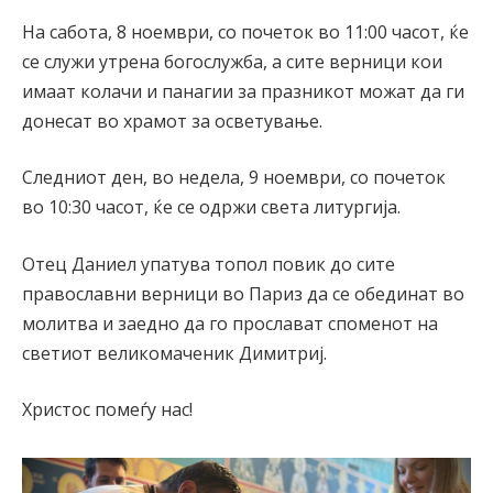
На сабота, 8 ноември, со почеток во 11:00 часот, ќе
се служи утрена богослужба, а сите верници кои
имаат колачи и панагии за празникот можат да ги
донесат во храмот за осветување.
Следниот ден, во недела, 9 ноември, со почеток
во 10:30 часот, ќе се одржи света литургија.
Отец Даниел упатува топол повик до сите
православни верници во Париз да се обединат во
молитва и заедно да го прослават споменот на
светиот великомаченик Димитриј.
Христос помеѓу нас!