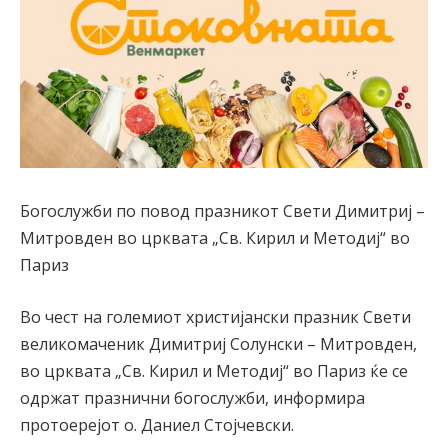
Богослужби по повод празникот Свети Димитриј –
Митровден во црквата „Св. Кирил и Методиј“ во
Париз
Во чест на големиот христијански празник Свети
великомаченик Димитриј Солунски – Митровден,
во црквата „Св. Кирил и Методиј“ во Париз ќе се
одржат празнични богослужби, информира
протоерејот о. Даниел Стојчевски.