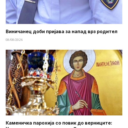
Виничанец доби пријава за напад врз родител
08/08/2026
Каменичка парохија со повик до верниците: