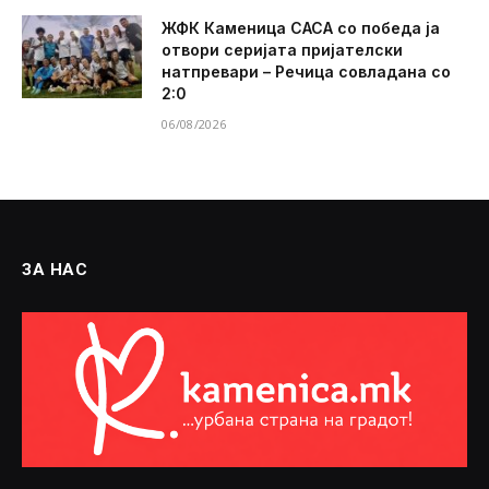
ЖФК Каменица САСА со победа ја
отвори серијата пријателски
натпревари – Речица совладана со
2:0
06/08/2026
ЗА НАС