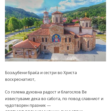
Бозљубени браќа и сестри во Христа
воскреснатиот,
Со голема духовна радост и благослов Ве
известуваме дека во сабота, по повод славниот и
чудотворен празник —