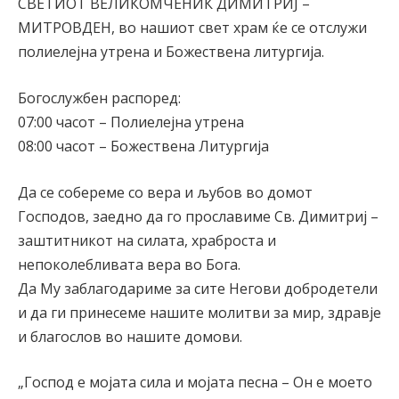
СВЕТИОТ ВЕЛИКОМЧЕНИК ДИМИТРИЈ –
МИТРОВДЕН, во нашиот свет храм ќе се отслужи
полиелејна утрена и Божествена литургија.
Богослужбен распоред:
07:00 часот – Полиелејна утрена
08:00 часот – Божествена Литургија
Да се собереме со вера и љубов во домот
Господов, заедно да го прославиме Св. Димитриј –
заштитникот на силата, храброста и
непоколебливата вера во Бога.
Да Му заблагодариме за сите Негови добродетели
и да ги принесеме нашите молитви за мир, здравје
и благослов во нашите домови.
„Господ е мојата сила и мојата песна – Он е моето