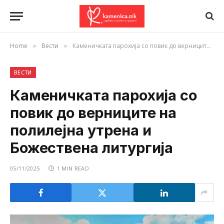
Home
Вести
Каменичката парохија со повик до верниците на полилејна утрена и Божествена литургија
»
»
ВЕСТИ
Каменичката парохија со
повик до верниците на
полилејна утрена и
Божествена литургија
05/11/2025
1 MIN READ