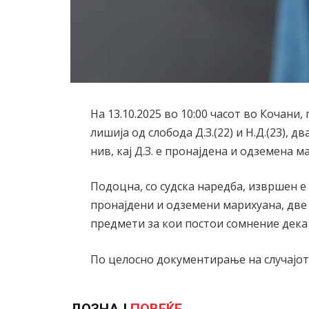
На 13.10.2025 во 10:00 часот во Кочани
лишија од слобода Д.З.(22) и Н.Д.(23), 
нив, кај Д.З. е пронајдена и одземена м
Подоцна, со судска наредба, извршен е 
пронајдени и одземени марихуана, две
предмети за кои постои сомнение дека
По целосно документирање на случајот,