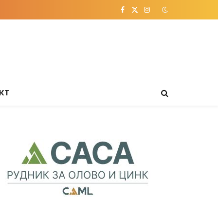
Facebook
X
Instagram
(Twitter)
КТ