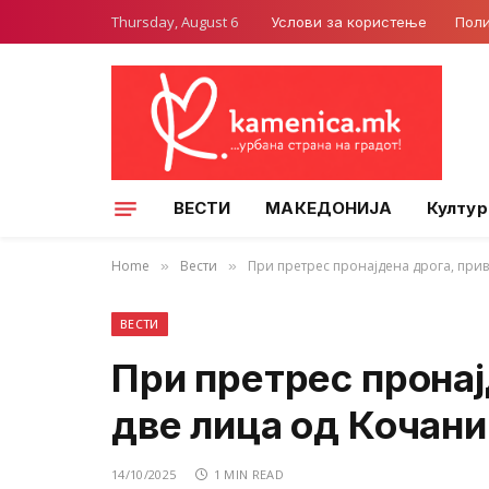
Thursday, August 6
Услови за користење
Поли
ВЕСТИ
МАКЕДОНИЈА
Култур
Home
Вести
При претрес пронајдена дрога, при
»
»
ВЕСТИ
При претрес пронај
две лица од Кочани
14/10/2025
1 MIN READ