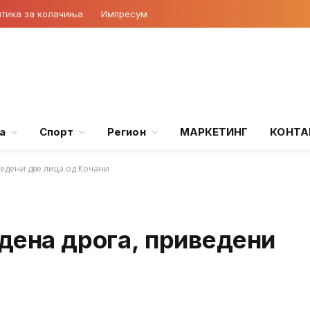
тика за колачиња
Импресум
а
Спорт
Регион
МАРКЕТИНГ
КОНТА
ведени две лица од Кочани
дена дрога, приведени