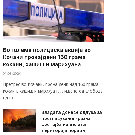
Во голема полициска акција во
Кочани пронајдени 160 грама
кокаин, хашиш и марихуана
01/08/2026
Претрес во Кочани, пронајдени над 160 грама
кокаин, хашиш и марихуана, лишено од слобода
едно…
Владата донесе одлука за
прогласување кризна
состојба на целата
територија поради