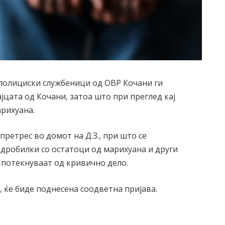
, полициски службеници од ОВР Кочани ги
двајцата од Кочани, затоа што при преглед кај
арихуана.
претрес во домот на Д.З., при што се
 дробилки со остатоци од марихуана и други
 потекнуваат од кривично дело.
 ќе биде поднесена соодветна пријава.