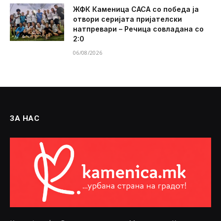
ЖФК Каменица САСА со победа ја
отвори серијата пријателски
натпревари – Речица совладана со
2:0
06/08/2026
ЗА НАС