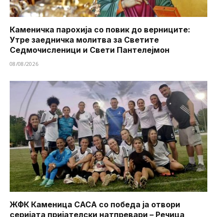
Каменичка парохија со повик до верниците:
Утре заедничка молитва за Светите
Седмочисленици и Свети Пантелејмон
08/08/2026
ЖФК Каменица САСА со победа ја отвори
серијата пријателски натпревари – Речица