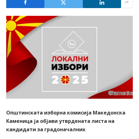
Општинската изборна комисија Македонска
Каменица ја објави утврдената листа на
кандидати за градоначалник