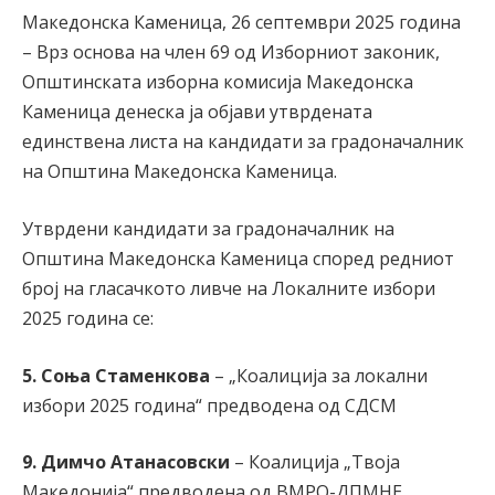
Македонска Каменица, 26 септември 2025 година
– Врз основа на член 69 од Изборниот законик,
Општинската изборна комисија Македонска
Каменица денеска ја објави утврдената
единствена листа на кандидати за градоначалник
на Општина Македонска Каменица.
Утврдени кандидати за градоначалник на
Општина Македонска Каменица според редниот
број на гласачкото ливче на Локалните избори
2025 година се:
5. Соња Стаменкова
– „Коалиција за локални
избори 2025 година“ предводена од СДСМ
9. Димчо Атанасовски
– Коалиција „Твоја
Македонија“ предводена од ВМРО-ДПМНЕ