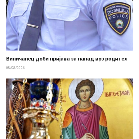
Виничанец доби пријава за напад врз родител
08/08/2026