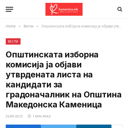
Home
Вести
Општинската изборна комисија ја објави утврдената листа на кандидати за градоначалник на Општина Македонска Каменица
»
»
ВЕСТИ
Општинската изборна
комисија ја објави
утврдената листа на
кандидати за
градоначалник на Општина
Македонска Каменица
26/09/2025
1 MIN READ