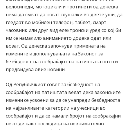
велосипеди, мотоцикли и тротинети од денеска
нема да смеат да носат слушалки во двете уши, да
гледаат во мобилен телефон, таблет, смарт
часовник или друг вид електронски уред со кој би
им се намалило вниманието додека одат или
возат. Од денеска започнува примената на
измените и дополнувањата на Законот за
безбедност на сообраќајот на патиштата што ги
предвидува овие новини.
Од Републичкиот совет за безбедност на
сообраќајот на патиштата велат дека законските
измени се усвоени за да се унапреди безбедноста
на најранливите категории на учесници во
сообраќајот и да се намали бројот на сообраќајни
незгоди како последица на невнимателно