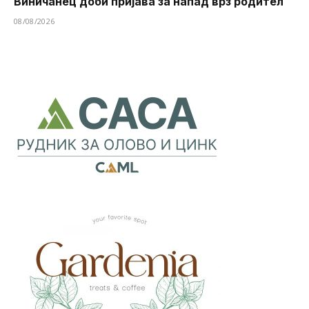
Виничанец доби пријава за напад врз родител
08/08/2026