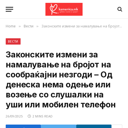
Home
Вести
Законските измени за намалување на бројот на сообраќајни незгоди – Од денеска нема одење или возење со слушалки на уши или мобилен телефон
»
»
ВЕСТИ
Законските измени за
намалување на бројот на
сообраќајни незгоди – Од
денеска нема одење или
возење со слушалки на
уши или мобилен телефон
26/09/2025
2 MINS READ