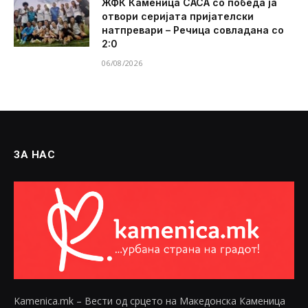
ЖФК Каменица САСА со победа ја
отвори серијата пријателски
натпревари – Речица совладана со
2:0
06/08/2026
ЗА НАС
Kamenica.mk – Вести од срцето на Македонска Каменица