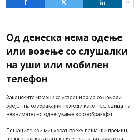
Од денеска нема одење
или возење со слушалки
на уши или мобилен
телефон
Законските измени се усвоени за да се намали
бројот на сообраќајни незгоди како последица на
невнимателно однесување во сообраќајот
Пешаците кои минуваат преку пешачки премин,
велосипедската патека или лента, возачите на