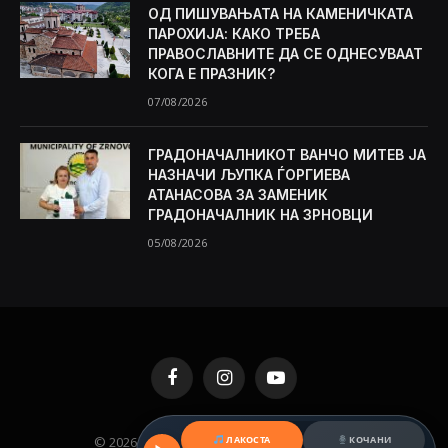
ОД ПИШУВАЊАТА НА КАМЕНИЧКАТА
ПАРОХИЈА: КАКО ТРЕБА
ПРАВОСЛАВНИТЕ ДА СЕ ОДНЕСУВААТ
КОГА Е ПРАЗНИК?
07/08/2026
ГРАДОНАЧАЛНИКОТ ВАНЧО МИТЕВ ЈА
НАЗНАЧИ ЉУПКА ЃОРГИЕВА
АТАНАСОВА ЗА ЗАМЕНИК
ГРАДОНАЧАЛНИК НА ЗРНОВЦИ
05/08/2026
Facebook
Instagram
YouTube
© 2026 KAMENICA.MK. Designed by
MKNET
.
ЛАКОСТА
КОЧАНИ