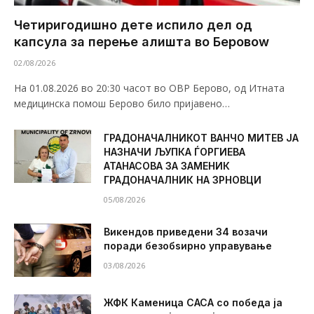
Четиригодишно дете испило дел од
капсула за перење алишта во Беровоw
02/08/2026
На 01.08.2026 во 20:30 часот во ОВР Берово, од Итната
медицинска помош Берово било пријавено…
ГРАДОНАЧАЛНИКОТ ВАНЧО МИТЕВ ЈА
НАЗНАЧИ ЉУПКА ЃОРГИЕВА
АТАНАСОВА ЗА ЗАМЕНИК
ГРАДОНАЧАЛНИК НА ЗРНОВЦИ
05/08/2026
Викендов приведени 34 возачи
поради безобѕирно управување
03/08/2026
ЖФК Каменица САСА со победа ја