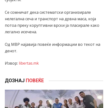
Се сомничат дека систематски организирале
нелегална сеча и транспорт на дрвна маса, која
потоа преку коруптивни врски ја пласирале како
легално исечена.
Од МВР најавија повеќе информации во текот на
денот.
Извор:
libertas.mk
ДОЗНАЈ
ПОВЕЌЕ