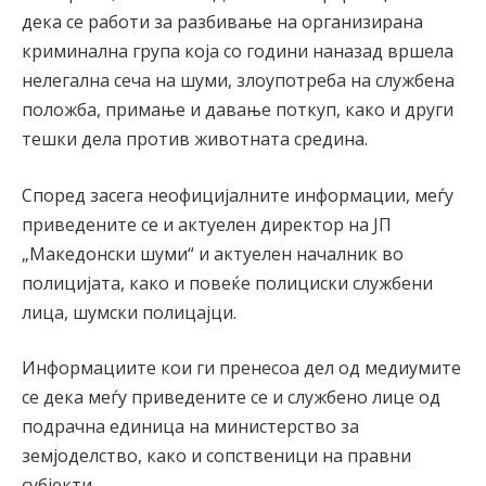
дека се работи за разбивање на организирана
криминална група која со години наназад вршела
нелегална сеча на шуми, злоупотреба на службена
положба, примање и давање поткуп, како и други
тешки дела против животната средина.
Според засега неофицијалните информации, меѓу
приведените се и актуелен директор на ЈП
„Македонски шуми“ и актуелен началник во
полицијата, како и повеќе полициски службени
лица, шумски полицајци.
Информациите кои ги пренесоа дел од медиумите
се дека меѓу приведените се и службено лице од
подрачна единица на министерство за
земјоделство, како и сопственици на правни
субјекти.