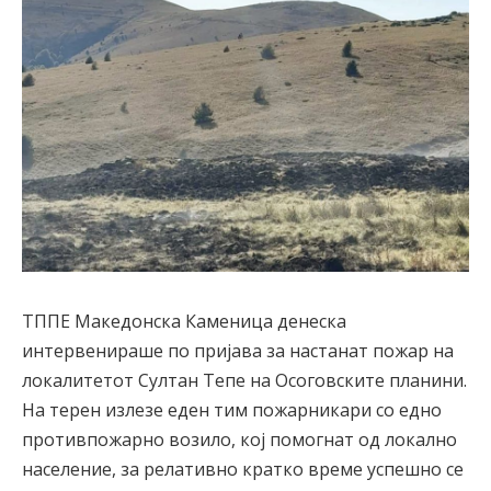
ТППЕ Македонска Каменица денеска
интервенираше по пријава за настанат пожар на
локалитетот Султан Тепе на Осоговските планини.
На терен излезе еден тим пожарникари со едно
противпожарно возило, кој помогнат од локално
население, за релативно кратко време успешно се