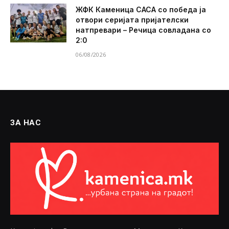
ЖФК Каменица САСА со победа ја
отвори серијата пријателски
натпревари – Речица совладана со
2:0
06/08/2026
ЗА НАС