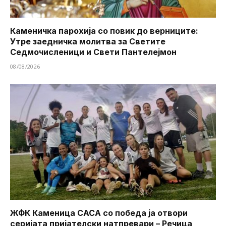
Каменичка парохија со повик до верниците:
Утре заедничка молитва за Светите
Седмочисленици и Свети Пантелејмон
08/08/2026
ЖФК Каменица САСА со победа ја отвори
серијата пријателски натпревари – Речица