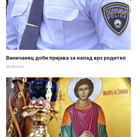
Виничанец доби пријава за напад врз родител
08/08/2026